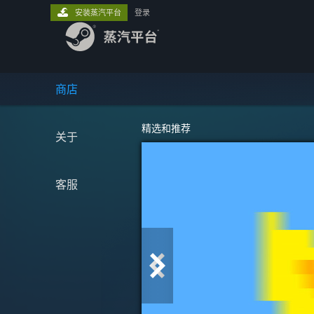
安装蒸汽平台
登录
商店
精选和推荐
关于
客服