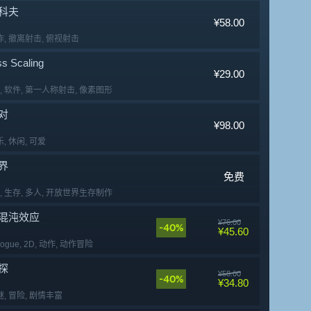
科夫
¥58.00
作
, 撤离射击
, 俯视射击
ss Scaling
¥29.00
, 软件
, 第一人称射击
, 像素图形
对
¥98.00
乐
, 休闲
, 可爱
界
免费
, 生存
, 多人
, 开放世界生存制作
混沌效应
¥76.00
-40%
¥45.60
ogue
, 2D
, 动作
, 动作冒险
探
¥58.00
-40%
¥34.80
谜
, 冒险
, 剧情丰富