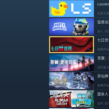
Lossle
实用工具
猛兽派
多人
, 欢
七日世
免费开玩
苍翼：
动作类 R
弈仙牌
免费开玩
面条人
合作
, 欢