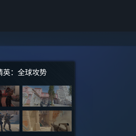
paper Engine：壁纸引
站江湖Ⅱ
人
精英：全球攻势
绘卷：天幕心帷
ess Scaling
牌
狙击2
 2 刀塔
猫
11