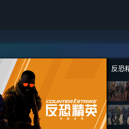
Wall
下一
面条
反恐
太吾
Lossl
弈仙
生死
Dota
战意
黄油
大富翁
擎