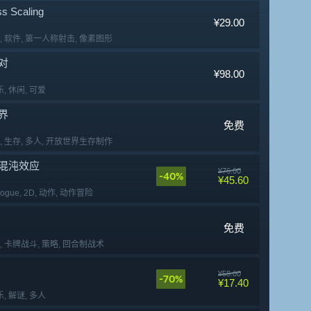
ss Scaling
¥29.00
, 软件
, 第一人称射击
, 像素图形
对
¥98.00
乐
, 休闲
, 可爱
界
免费
, 生存
, 多人
, 开放世界生存制作
混沌效应
¥76.00
-40%
¥45.60
ogue
, 2D
, 动作
, 动作冒险
免费
, 卡牌战斗
, 策略
, 回合制战术
¥58.00
-70%
¥17.40
乐
, 解谜
, 多人