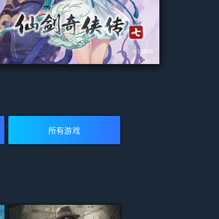
¥ 128.00
仙剑奇侠传七
开发者:
软星科技(SoftStarlight)
发行商:
Cube Game
所有评测：
多半好评
(15,527)
所有游戏
添加至购物车