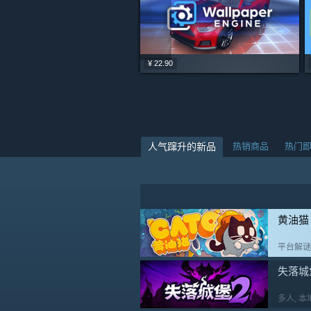
-10%
-26%
¥ 22.90
¥ 24.00
¥ 33.00
¥ 33.50
¥ 36.00
¥ 40.50
¥ 30.02
人气蹿升的新品
热销商品
热门
黄油猫
平台解谜
失落城
多人
, 