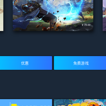
¥ 78.00
山门与幻境
开发者:
FunYoo Games
发行商:
Funyoo Games
所有评测：
多半好评
(6,419)
优惠
免费游戏
添加至购物车