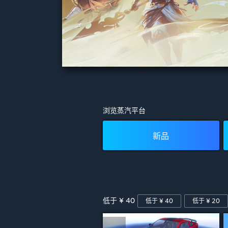
三国杀
开发者:
杭州游卡网络技术有限公司
浏览蒸汽平台
发行商:
杭州游卡网络技术有限公司
所有评测：
无用户评测
(0)
新品
立即安装
低于 ¥ 40
低于 ¥ 40
低于 ¥ 20