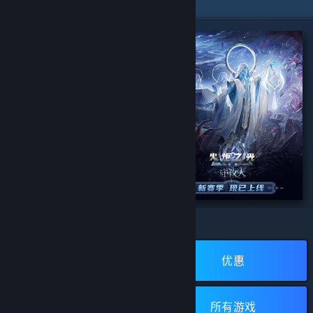
精选特惠
生死狙击2
火炬之光：无限
浏览蒸汽平台
开发者:
Wizard Games
开发者:
XD
发行商:
浙江无端科技股份有限公司
发行商:
XD
新品
优惠
所有评测：
1 篇用户评测
(1)
所有评测：
无用户评测
(0)
立即安装
立即安装
免费游戏
所有游戏