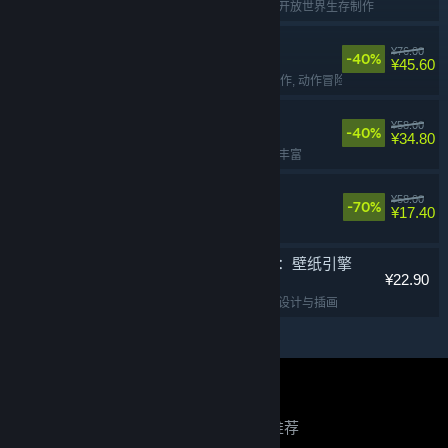
免费开玩
, 生存
, 多人
, 开放世界生存制作
苍翼：混沌效应
¥76.00
-40%
¥45.60
动作类 Rogue
, 2D
, 动作
, 动作冒险
山河旅探
¥58.00
-40%
¥34.80
推理
, 解谜
, 冒险
, 剧情丰富
面条人
¥58.00
-70%
¥17.40
合作
, 欢乐
, 解谜
, 多人
Wallpaper Engine：壁纸引擎
¥22.90
实用工具
, 动漫
, 软件
, 设计与插画
关于蒸汽平台
|
退款政策
|
软件许可服务协议
|
正在寻找推荐？
个人信息保护政策
|
个人信息出境告知书
|
不良内容举报投诉
|
侵权投诉
|
家长监护
登录以查看个性化推荐