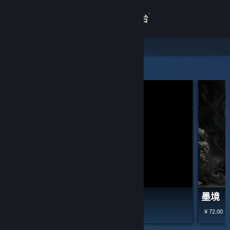
登录
商店
关于
精选和推荐
客服
查看桌面版网站
山河旅探
墨境
¥ 72.00
-40%
¥ 58.00
¥ 34.80