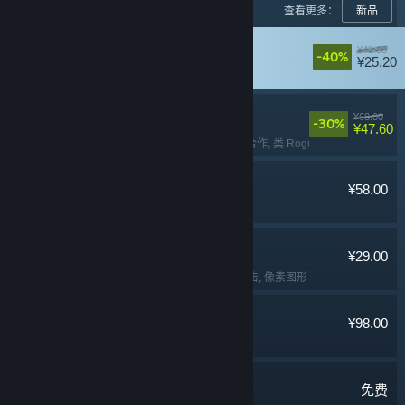
查看更多：
新品
黄油猫
¥42.00
-40%
¥25.20
平台解谜
, 猫
, 可爱
, 冒险
失落城堡2
¥68.00
-30%
¥47.60
多人
, 本地合作
, 在线合作
, 类 Rogue
逃离鸭科夫
¥58.00
冒险
, 动作
, 撤离射击
, 俯视射击
Lossless Scaling
¥29.00
实用工具
, 软件
, 第一人称射击
, 像素图形
猛兽派对
¥98.00
多人
, 欢乐
, 休闲
, 可爱
七日世界
免费