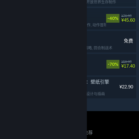
免费开玩
, 生存
, 多人
, 开放世界生存制作
苍翼：混沌效应
¥76.00
-40%
¥45.60
动作类 Rogue
, 2D
, 动作
, 动作冒险
弈仙牌
免费
免费开玩
, 卡牌战斗
, 策略
, 回合制战术
面条人
¥58.00
-70%
¥17.40
合作
, 欢乐
, 解谜
, 多人
Wallpaper Engine：壁纸引擎
¥22.90
实用工具
, 动漫
, 软件
, 设计与插画
关于蒸汽平台
|
退款政策
|
软件许可服务协议
|
正在寻找推荐？
个人信息保护政策
|
个人信息出境告知书
|
不良内容举报投诉
|
侵权投诉
|
家长监护
登录以查看个性化推荐