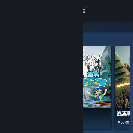
登录
商店
关于
精选和推荐
客服
查看桌面版网站
面条人
逃离鸭
¥ 58.00
-70%
¥ 58.00
¥ 17.40