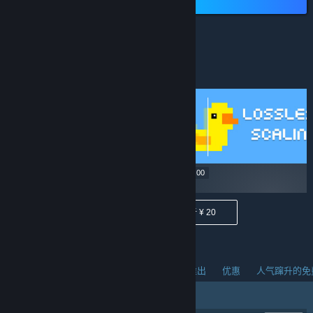
低于 ¥ 40
¥ 22.90
¥ 29.00
低于 ¥ 40
低于 ¥ 20
人气蹿升的新品
热销商品
热门即将推出
优惠
人气蹿升的免