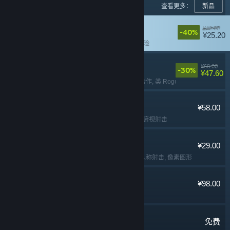
查看更多：
新品
黄油猫
¥42.00
-40%
¥25.20
平台解谜
, 猫
, 可爱
, 冒险
失落城堡2
¥68.00
-30%
¥47.60
多人
, 本地合作
, 在线合作
, 类 Rogue
逃离鸭科夫
¥58.00
冒险
, 动作
, 撤离射击
, 俯视射击
Lossless Scaling
¥29.00
实用工具
, 软件
, 第一人称射击
, 像素图形
猛兽派对
¥98.00
多人
, 欢乐
, 休闲
, 可爱
七日世界
免费