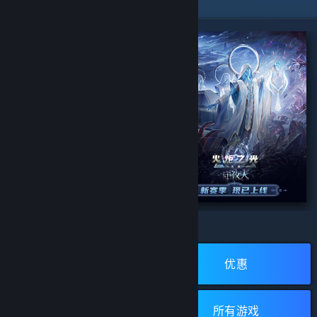
精选特惠
生死狙击2
火炬之光：无限
浏览蒸汽平台
开发者:
Wizard Games
开发者:
XD
发行商:
浙江无端科技股份有限公司
发行商:
XD
新品
优惠
所有评测：
1 篇用户评测
(1)
所有评测：
无用户评测
(0)
立即安装
立即安装
免费游戏
所有游戏