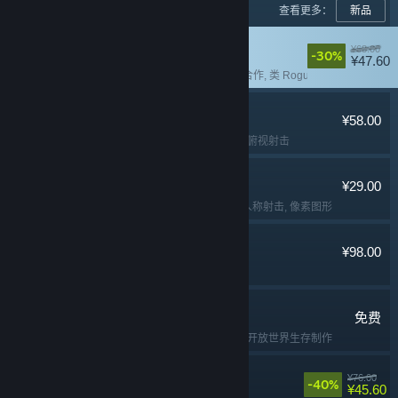
查看更多：
新品
失落城堡2
¥68.00
-30%
¥47.60
多人
, 本地合作
, 在线合作
, 类 Rogue
逃离鸭科夫
¥58.00
冒险
, 动作
, 撤离射击
, 俯视射击
Lossless Scaling
¥29.00
实用工具
, 软件
, 第一人称射击
, 像素图形
猛兽派对
¥98.00
多人
, 欢乐
, 休闲
, 可爱
七日世界
免费
免费开玩
, 生存
, 多人
, 开放世界生存制作
苍翼：混沌效应
¥76.00
-40%
¥45.60