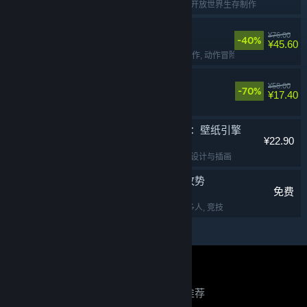
免费开玩
, 生存
, 多人
, 开放世界生存制作
苍翼：混沌效应
¥76.00
-40%
¥45.60
动作类 Rogue
, 2D
, 动作
, 动作冒险
面条人
¥58.00
-70%
¥17.40
合作
, 欢乐
, 解谜
, 多人
Wallpaper Engine：壁纸引擎
¥22.90
实用工具
, 动漫
, 软件
, 设计与插画
反恐精英：全球攻势
免费
第一人称射击
, 射击
, 多人
, 竞技
关于蒸汽平台
|
退款政策
|
软件许可服务协议
|
正在寻找推荐？
个人信息保护政策
|
个人信息出境告知书
|
不良内容举报投诉
|
侵权投诉
|
家长监护
登录以查看个性化推荐