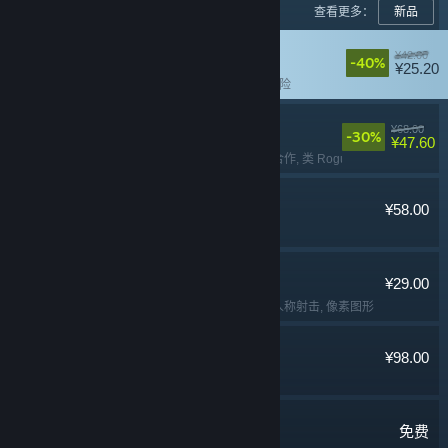
查看更多：
新品
黄油猫
¥42.00
-40%
¥25.20
平台解谜
, 猫
, 可爱
, 冒险
失落城堡2
¥68.00
-30%
¥47.60
多人
, 本地合作
, 在线合作
, 类 Rogue
逃离鸭科夫
¥58.00
冒险
, 动作
, 撤离射击
, 俯视射击
Lossless Scaling
¥29.00
实用工具
, 软件
, 第一人称射击
, 像素图形
猛兽派对
¥98.00
多人
, 欢乐
, 休闲
, 可爱
七日世界
免费