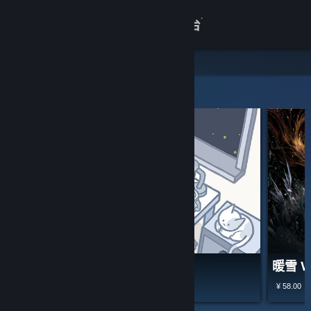
登录
商店
关于
精选和推荐
客服
查看桌面版网站
拣爱
暖雪 W
¥ 10.00
¥ 58.00