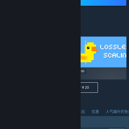
低于 ¥ 40
¥ 22.90
¥ 29.00
低于 ¥ 40
低于 ¥ 20
人气蹿升的新品
热销商品
热门即将推出
优惠
人气蹿升的免