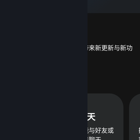
功能
我们致力于不断为蒸汽平台带来新更新与新功
能，比如：
蒸汽平台聊天
接
无需离开蒸汽平台便能与好友或
群组进行文字或语音聊天。