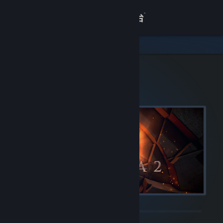
登录
商店
关于
客服
查看桌面版网站