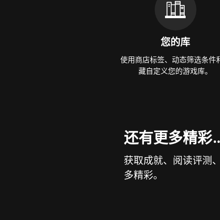
您的库
使用商店标签、动态筛选条件
藏自定义您的游戏库。
还有更多精彩
获取成就、阅读评测
多精彩。