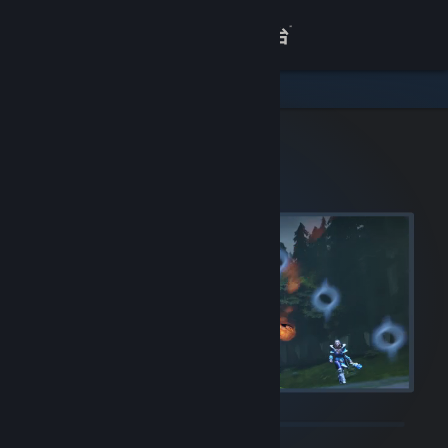
登录
商店
关于
客服
查看桌面版网站