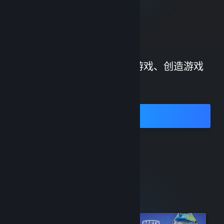
蒸汽平台是畅玩游戏、讨论游戏、创造游戏
的快乐所在。
加入蒸汽平台