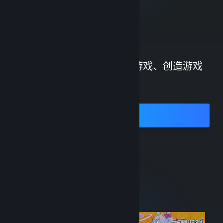
蒸汽平台是畅玩游戏、讨论游戏、创造游戏
的快乐所在。
加入蒸汽平台