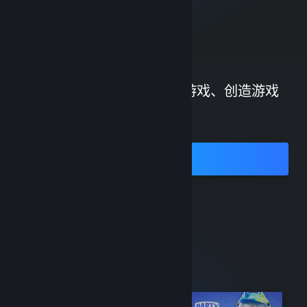
蒸汽平台是畅玩游戏、讨论游戏、创造游戏
的快乐所在。
加入蒸汽平台