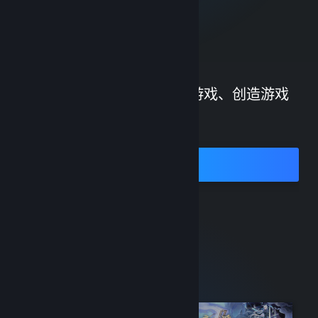
蒸汽平台是畅玩游戏、讨论游戏、创造游戏
的快乐所在。
加入蒸汽平台