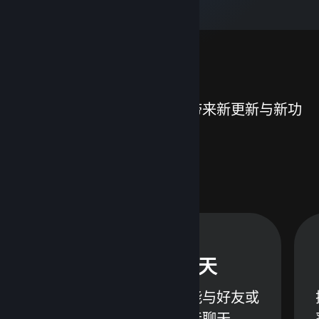
功能
我们致力于不断为蒸汽平台带来新更新与新功
能，比如：
蒸汽平台聊天
接
无需离开蒸汽平台便能与好友或
群组进行文字或语音聊天。