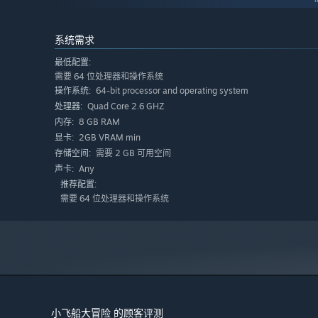
独自冒险
系统需求
闯进全手动制作的世界，这里有许多相互关联之处可以让你
最低配置:
藏、挑战和秘密都在等待你的探索。
需要 64 位处理器和操作系统
64-bit processor and operating system
操作系统:
Quad Core 2.6 GHZ
处理器:
8 GB RAM
内存:
2GB VRAM min
显卡:
需要 2 GB 可用空间
存储空间:
Any
声卡:
推荐配置:
需要 64 位处理器和操作系统
小飞船大冒险 的顾客评测