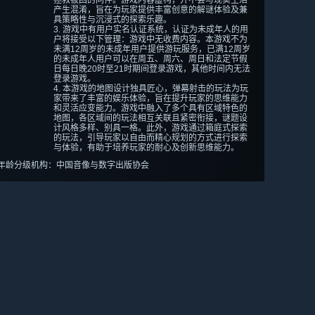
拯救被困的同伴。游戏内容虚构，并不会与现实生活
产生混淆，旨在为玩家提供丰富创意的解谜体验及兼
具策略性与沉浸式的探索乐趣。
3. 游戏中有用户实名认证系统，认证为未成年人的用
户将接受以下管理：游戏中无收费内容。本游戏不为
未满12周岁的未成年用户提供游玩服务，已满12周岁
的未成年人用户可以在周五、周六、周日和法定节假
日每日晚20时至21时期间登录游戏，其他时间内无法
登录游戏。
4. 本游戏的地图设计独具匠心，弹幕射击的玩法为玩
家带来了丰富的娱乐体验，旨在提升玩家的思维能力
和灵活应变能力。游戏中融入了多个具有区域特色的
地图，各区域间的玩法相互关联且紧密衔接，谜题设
计风格多样、别具一格。此外，游戏通过箱庭式探索
的玩法，引导玩家以自由而精心规划的方式进行探索
与体验，有助于培养玩家的耐心及创新思维能力。
年龄分级机构：中国音像与数字出版协会