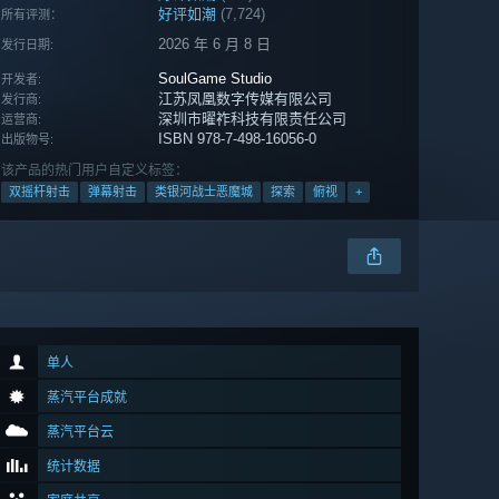
好评如潮
(7,724)
所有评测：
2026 年 6 月 8 日
发行日期:
SoulGame Studio
开发者:
江苏凤凰数字传媒有限公司
发行商:
深圳市曜祚科技有限责任公司
运营商:
ISBN 978-7-498-16056-0
出版物号:
该产品的热门用户自定义标签：
双摇杆射击
弹幕射击
类银河战士恶魔城
探索
俯视
+
单人
蒸汽平台成就
蒸汽平台云
统计数据