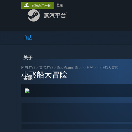
安装蒸汽平台
登录
商店
关于
所有游戏
>
冒险‎游戏
>
SoulGame Studio 系列
>
小飞船大冒险
小飞船大冒险
客服