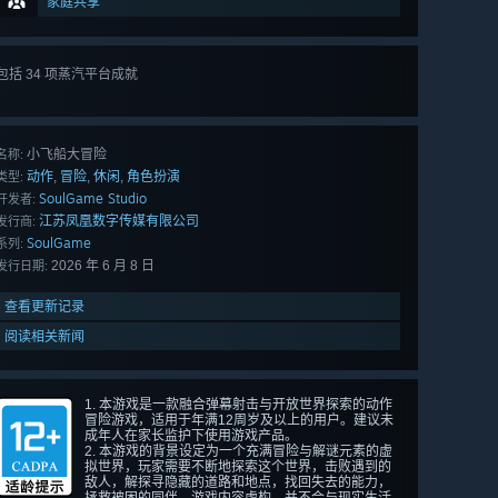
家庭共享
包括 34 项蒸汽平台成就
查看
所有 34 项
小飞船大冒险
名称:
动作
冒险
休闲
角色扮演
,
,
,
类型:
SoulGame Studio
开发者:
江苏凤凰数字传媒有限公司
发行商:
SoulGame
系列:
2026 年 6 月 8 日
发行日期:
查看更新记录
阅读相关新闻
1. 本游戏是一款融合弹幕射击与开放世界探索的动作
冒险游戏，适用于年满12周岁及以上的用户。建议未
成年人在家长监护下使用游戏产品。
2. 本游戏的背景设定为一个充满冒险与解谜元素的虚
拟世界，玩家需要不断地探索这个世界，击败遇到的
敌人，解探寻隐藏的道路和地点，找回失去的能力，