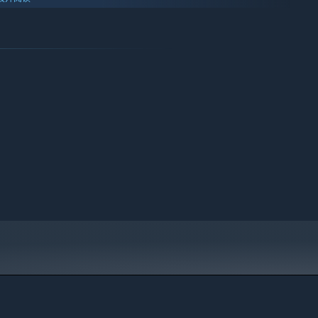
探索。华丽的洞穴、古老的庙宇和沉没的城市，还有其中独有的宝