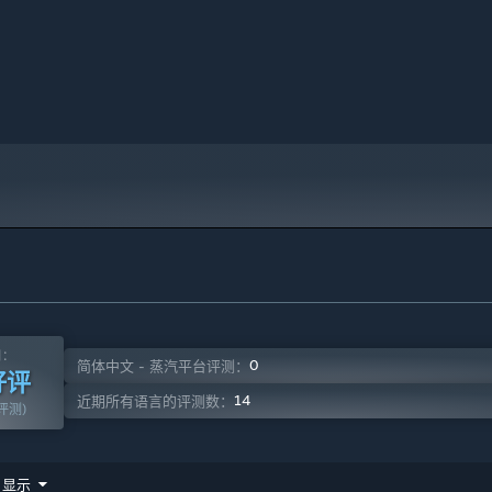
火、土），在游戏战斗中出现，不受敌方攻击，但可以攻击敌方。
物的各种技能。另外，
游戏附有符鬼小窝
，不需读取游戏进度，就
终的故事结局也会不同。
面，并全面支持控制器。玩家们可视自己使用的游玩设备及操作习
测：
0
简体中文 - 蒸汽平台评测：
好评
14
近期所有语言的评测数：
篇评测)
显示