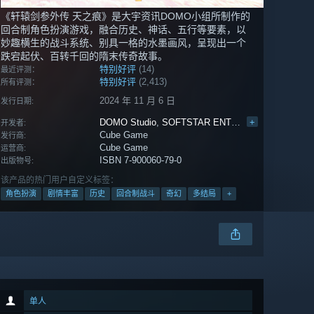
《轩辕剑参外传 天之痕》是大宇资讯DOMO小组所制作的
回合制角色扮演游戏，融合历史、神话、五行等要素，以
妙趣横生的战斗系统、别具一格的水墨画风，呈现出一个
跌宕起伏、百转千回的隋末传奇故事。
特别好评
(14)
最近评测：
特别好评
(2,413)
所有评测：
2024 年 11 月 6 日
发行日期:
DOMO Studio
,
SOFTSTAR ENTERTAINMENT
+
开发者:
Cube Game
发行商:
Cube Game
运营商:
ISBN 7-900060-79-0
出版物号:
该产品的热门用户自定义标签：
角色扮演
剧情丰富
历史
回合制战斗
奇幻
多结局
+
单人