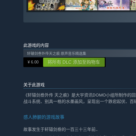
此游戏的内容
轩辕剑叁外传天之痕 原声音乐精选集
将所有 DLC 添加至购物车
¥ 6.00
关于此游戏
《轩辕剑叁外传 天之痕》是大宇资讯DOMO小组所制作的
战斗系统、别具一格的水墨画风，呈现出一个跌宕起伏、百
感人肺腑的游戏故事
故事发生于轩辕剑叁的一百三十三年前..