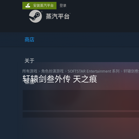
安装蒸汽平台
登录
商店
关于
所有游戏
>
角色扮演‎游戏
>
SOFTSTAR Entertainment 系列
>
轩辕剑叁
轩辕剑叁外传 天之痕
客服