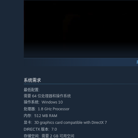
系统需求
最低配置:
需要 64 位处理器和操作系统
五行相生相克
Windows 10
操作系统:
本作中的属性系统来自中国传统的五行相生相克概念，即「
1.8 GHz Processor
处理器:
每一种法术也对应一种属性。根据五行生克，法术造成的效
512 MB RAM
内存:
会回复对象生命。
3D graphics card compatible with DirectX 7
显卡:
7.0
DIRECTX 版本:
需要 2 GB 可用空间
存储空间: