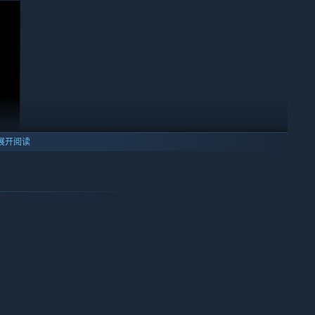
展开阅读
金、木、水、火、土」。所有的人物、敌人都具备至少一种属性，
果大有不同。若属性相克，可造成更大的伤害，如果属性相生，反