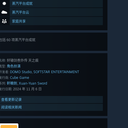
蒸汽平台成就
蒸汽平台云
家庭共享
包括 60 项蒸汽平台成就
查看
所有 60 项
轩辕剑叁外传 天之痕
名称:
角色扮演
类型:
DOMO Studio
SOFTSTAR ENTERTAINMENT
,
开发者:
Cube Game
发行商:
軒轅劍
Xuan-Yuan Sword
,
系列:
2024 年 11 月 6 日
发行日期:
查看更新记录
阅读相关新闻