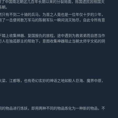
束了中国南北朝这几百年长期以来的分裂局面，陈国遗民因祖国灭
陈朝。
然只有不到二十骑的兵马，为首之人竟也是一位年仅十岁的少年，
用了一击便将数万军马的陈朝军队一瞬间消灭殆尽，自此令所有意
下踏上收集神器、复国报仇的旅程。途中遇到为救弟弟而自愿当作
行人在独孤郡主的帮助下，意图收集神器阻止当朝太师宇文拓的阴
大梁、江都等，也有奇幻玄妙的神话之地如鲛人巨海、魔界中原，
同的物品进行炼妖，即用两种不同的物品炼化为一种新的物品，不