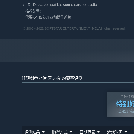
可爱的符鬼小帮手
Direct compatible sound card for audio
声卡:
在本作中，新加入了符鬼系统。符鬼共五种（金、木、水、
推荐配置:
玩家可以通过炼妖壶捕捉怪兽喂养符鬼，还可让符鬼学习怪
需要 64 位处理器和操作系统
可以喂养、培育符鬼。
© 2000 - 2021 SOFTSTAR ENTERTAINMENT INC. All rights reserved.
多元游戏结局
本作共有两种结局，依据玩家在游戏中的不同对话选择，最
2种战斗界面自由切换 全面支援控制器
针对不同操作习惯的玩家，版本提供图像及传统两种战斗界
惯自由切换。
轩辕剑叁外传 天之痕 的顾客评测
总体评
特别
(2,413 
评测结果
购得方式
日期范围
游戏时间