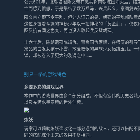
公元601年，北朝名君隋文帝在派兵将南朝陈国消灭后，结
亡而感到愤怒，于是集结了数万兵马，兴兵起义，意图复兴
隋文帝立即下令平乱，但让人讶异的是，朝廷的平乱部队竟
这位身披着斗篷的神秘少年以一把神秘的「黄金剑」，仅仅
图反抗者闻之色变，再也没人敢起兵反叛朝廷。
十六年后，陈朝遗孤陈靖仇，背负国仇家恨，在师傅的引导
祭品的白发女孩于小雪，敢爱敢恨的异族少女拓跋玉儿。一
谋，却被卷入了更大的漩涡之中……
别具一格的游戏特色
多姿多彩的游戏世界
本作中的游戏世界由多个部分组成，不但有宏伟的历史名城
以及充满水墨意境的世外仙境。
炼妖
玩家可以藉助炼妖壶收化一部分遇到的敌人，还可以搭配不
同的搭配炼化出来的效果不尽相同。