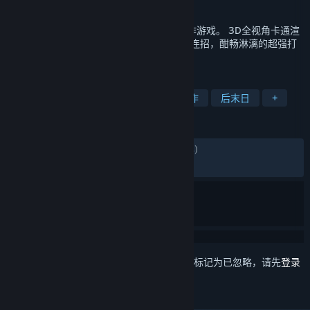
发行日期
2021 年 11 月 3 日
《崩坏3》是米哈游自研的一款科幻冒险动作游戏。 3D全视角卡通渲
染、自由跳跃的立体战斗，无限可能的分支连招，酣畅淋漓的超强打
击感……打造次世代动作游戏！
标签
第一人称射击
单人
动漫
动作
后末日
+
评测
发布至今：
多半差评
(12,012 篇中的 21%)
最近：
褒贬不一
(13 篇中的 46%)
想要将此项目添加至您的愿望单、关注它或标记为已忽略，请先
登录