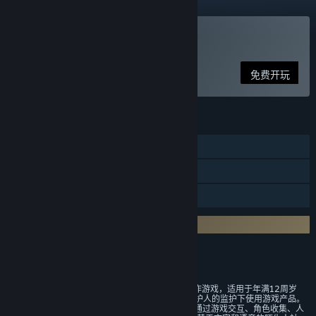
玩 崩坏3
免费开玩
功能
单人
应用内购买
家庭共享
使用内核级反作弊
评价
《崩坏3》适龄提示
1、本游戏是一款3D角色扮演类动作游戏，适用于年满12周岁
及以上的用户，建议未成年人在监护人的监护下使用游戏产品。
2、本游戏设置了主线、活动剧情,通过游戏交互、角色收集、人