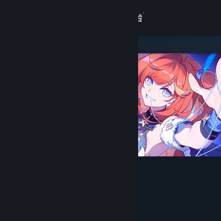
登录
商店
关于
客服
查看桌面版网站
崩坏3
miHoYo
开发者
miHoYo
发行商
miHoYo
运营商
ISBN 978-7-498-07700-4
出版物号