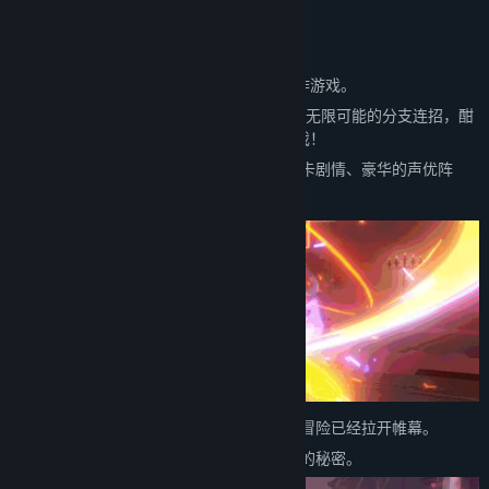
关于此游戏
《崩坏3》是米哈游自研的一款科幻冒险动作游戏。
3D全视角卡通渲染、自由跳跃的立体战斗，无限可能的分支连招，酣
畅淋漓的超强打击感……打造次世代动作游戏！
扣人心弦的崩坏系列故事、沉浸感十足的关卡剧情、豪华的声优阵
容，更会让你感受到前所未有的代入感。
地球上的危机暂且告一段落，而火星上的新冒险已经拉开帷幕。
邂逅性格迥异的女武神，一起探索火星文明的秘密。