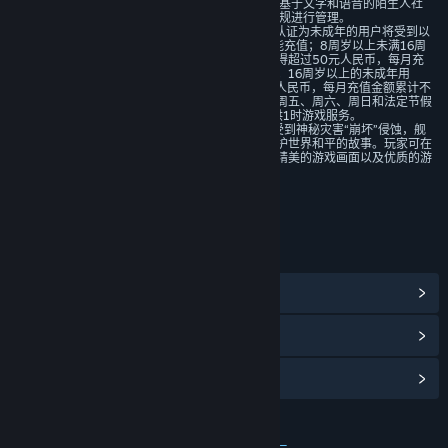
机对战等推进剧情 。游戏中有少量基于文字和语音的陌生人社
交系统,该社交系统遵循相关法律法规进行管理。
3、本游戏中有用户实名认证系统,认证为未成年的用户将受到以
下游戏限制：未满8周岁的用户不能充值；8周岁以上未满16周
岁的未成年用户，单次充值金额不得超过50元人民币，每月充
值金额累计不得超过200元人民币；16周岁以上的未成年用
户，单次充值金额不得超过100元人民币，每月充值金额累计不
得超过400元人民币。游戏仅会在周五、周六、周日和法定节假
日的20时至21时，向未成年人提供1时游戏服务。
4、游戏为架空背景，讲述了世界受到神秘灾害“崩坏”侵蚀，舰
长携手女武神们共同抵抗入侵，维护世界和平的故事。玩家可在
游戏中体验风格鲜明的美术设计、精美的游戏画面以及优质的游
戏配乐。
年龄分级机构：中国音像与数字出版协会
链接与信息
浏览社区中心
查看更新记录
阅读相关新闻
名称:
崩坏3