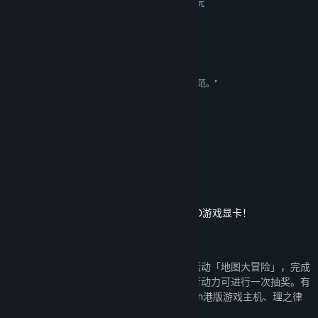
类型:
动作
,
冒险
,
休闲
,
角色扮演
,
免费开玩
发行日期:
2021 年 11 月 3 日
评测
“美术品质为同类游戏的佼佼者，视觉包装为业界典范。”
许慕典 游戏制作人
“只看一眼就被征服。”
邓梁 游戏葡萄主编
“其美术和动画效果在国内手游中堪称高水准。”
楚云帆 游研社创始人
参与「地图大冒险」网页活动，赢RTX 3080游戏显卡！
在5.3版本内，舰长可以点击上图前往网页活动「地图大冒险」，完成
指定挑战即可获得「行动力」点数，每1点行动力可进行一次抽奖。有
机会抽取RTX 3080游戏显卡、任天堂Switch港版游戏主机、理之律
者机械键盘等诸多实物奖励~