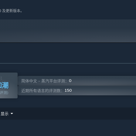
10 及更新版本。
原委与真凶，你需要：
，从而寻找蛛丝马迹。
测：
0
简体中文 - 蒸汽平台评测：
如潮
150
近期所有语言的评测数：
篇评测)
显示