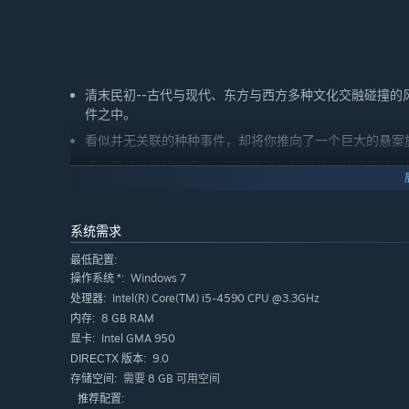
清末民初--古代与现代、东方与西方多种文化交融碰撞
件之中。
看似并无关联的种种事件，却将你推向了一个巨大的悬案
谎言是经过伪装的事实，而你能否抽丝剥茧，从堆叠的案
系统需求
最低配置:
Windows 7
操作系统 *:
Intel(R) Core(TM) i5-4590 CPU @3.3GHz
处理器:
8 GB RAM
内存:
Intel GMA 950
显卡:
9.0
DIRECTX 版本:
需要 8 GB 可用空间
存储空间:
推荐配置: