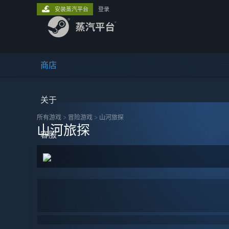
安装蒸汽平台
登录
商店
关于
所有游戏
>
冒险‎游戏
>
山河旅探
山河旅探
客服