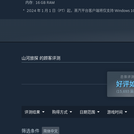
16 GB RAM
内存:
2024 年 1 月 1 日（PT）起，蒸汽平台客户端将仅支持 Windows 
*
旅行途中你会遇到一系列匪夷所思的案件，为了推断案件的
根据故事的发展来控制主人公在不同场景之间的自由移动
山河旅探 的顾客评测
进行现场勘察、找寻证物、询问证人。
甚至，在已获得的证言中的发现种种漏洞……
总体评
好评
(15,693 
评测结果
购得方式
日期范围
游戏时间
筛选条件
简体中文