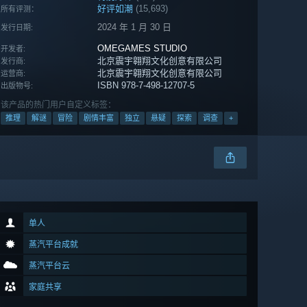
好评如潮
(15,693)
所有评测：
2024 年 1 月 30 日
发行日期:
OMEGAMES STUDIO
开发者:
北京震宇翱翔文化创意有限公司
发行商:
北京震宇翱翔文化创意有限公司
运营商:
ISBN 978-7-498-12707-5
出版物号:
该产品的热门用户自定义标签：
推理
解谜
冒险
剧情丰富
独立
悬疑
探索
调查
+
单人
蒸汽平台成就
蒸汽平台云
家庭共享