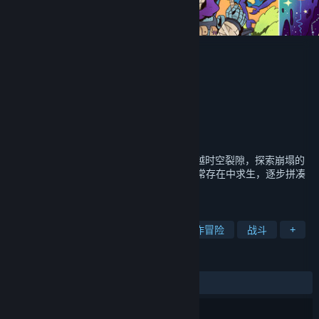
命运之前
Cotton Game
开发者
发行商
上海胖布丁网络科技有限公司
运营商
上海胖布丁网络科技有限公司
ISBN 978-7-498-12837-9
出版物号
发行日期
2026 年 4 月 13 日
《命运之前》是一款复古科幻生存RPG。穿越时空裂隙，探索崩塌的
世界，采集资源、打造装备，在地下城与异常存在中求生，逐步拼凑
出最后的时间线。
标签
冒险
动作角色扮演
探索
动作冒险
战斗
+
评测
发布至今：
特别好评
(88 篇中的 84%)