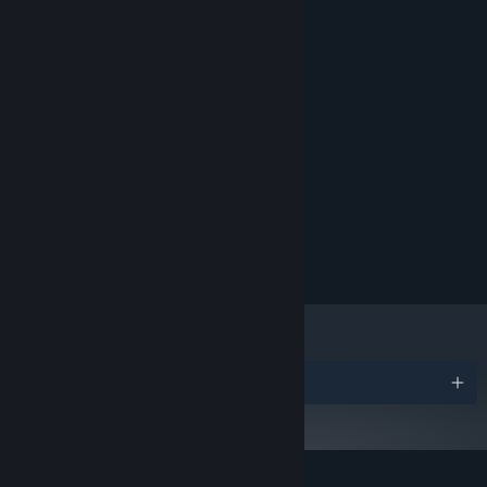
系统需求
最低配置:
操作系统:
处理器:
8 GB RAM
内存:
显卡:
推荐配置:
操作系统:
解谜挑战
处理器:
与机关、环境和地下城结构互动，打开新的路径。观察与准备，往往
16 MB RAM
内存:
和战斗同样重要。
显卡:
奖项