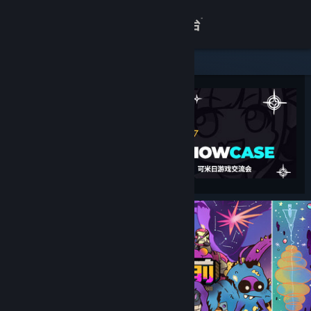
登录
商店
关于
客服
查看桌面版网站