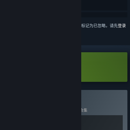
想要将此项目添加至您的愿望单、关注它或标记为已忽略，请先
登录
下载 命运之前：异星秘语
了解更多
关于此试用版的信息。
购买 命运之前
包含 2 件物品：
命运之前
,
命运之前 - 壁纸合集