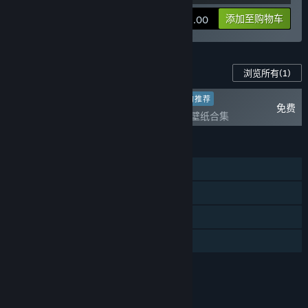
查看信息
添加至购物车
¥ 48.00
此游戏的内容
浏览所有
(1)
面向新玩家的推荐
免费
命运之前 - 壁纸合集
功能
单人
蒸汽平台成就
蒸汽平台云
家庭共享
评价