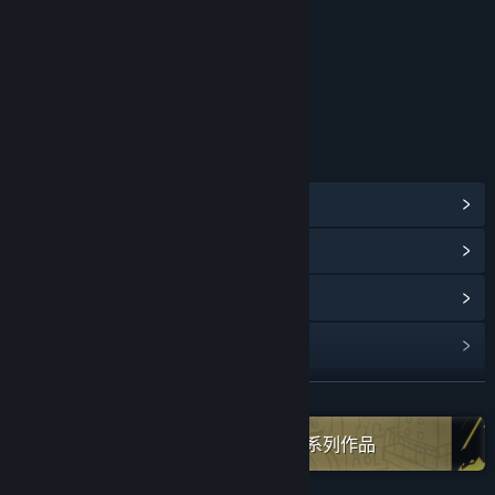
年龄分级机构：中国音像与数字出版协会
链接与信息
查看蒸汽平台成就
(78)
浏览社区中心
查看更新记录
阅读相关新闻
展开阅读
名称:
命运之前
类型:
动作
,
冒险
,
独立
,
角色扮演
在蒸汽平台上查看“Cotton Game”全系列作品
发行日期:
2026 年 4 月 13 日