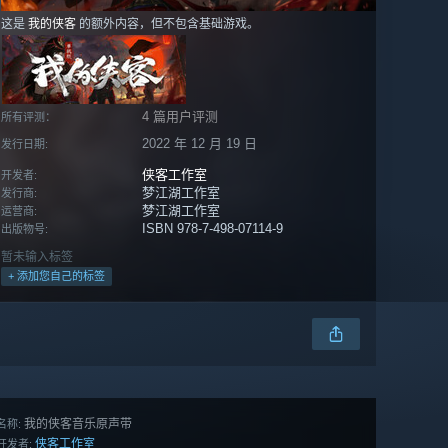
这是
我的侠客
的额外内容，但不包含基础游戏。
4 篇用户评测
所有评测：
2022 年 12 月 19 日
发行日期:
侠客工作室
开发者:
梦江湖工作室
发行商:
梦江湖工作室
运营商:
ISBN 978-7-498-07114-9
出版物号:
暂未输入标签
+ 添加您自己的标签
我的侠客音乐原声带
名称:
侠客工作室
开发者: