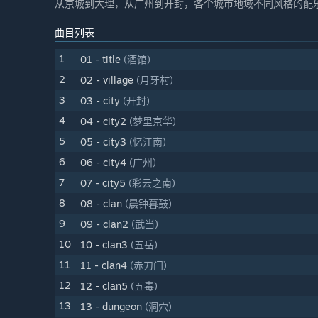
从京城到大理，从广州到开封，各个城市地域不同风格的配
曲目列表
1
01 - title
(酒馆)
2
02 - village
(月牙村)
3
03 - city
(开封)
4
04 - city2
(梦里京华)
5
05 - city3
(忆江南)
6
06 - city4
(广州)
7
07 - city5
(彩云之南)
8
08 - clan
(晨钟暮鼓)
9
09 - clan2
(武当)
10
10 - clan3
(五岳)
11
11 - clan4
(赤刀门)
12
12 - clan5
(五毒)
13
13 - dungeon
(洞穴)