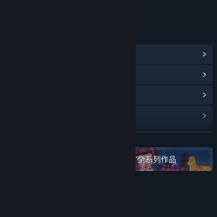
年龄分级机构：中国音像与数字出版协会
链接与信息
查看蒸汽平台成就
(57)
查看点数商店物品
(12)
浏览社区中心
查看更新记录
阅读相关新闻
展开阅读
在蒸汽平台上查看“大富翁(Richman)”全系列作品
名称:
大富翁11
类型:
休闲
,
策略
发行日期:
2023 年 6 月 29 日
关注我们
微博