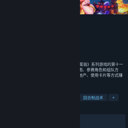
大富翁11
CMGE
开发者
发行商
深圳市中手游网络科技有限公司
运营商
深圳市中手游网络科技有限公司
ISBN 978-7-498-12159-2
出版物号
发行日期
2023 年 6 月 29 日
《大富翁11》是强手棋类休闲游戏，是《大富翁》系列游戏的第十一
部作品。在游戏中，你可以任意选择比赛地图、参赛角色和组队方
式，创建自由比赛或者挑战比赛，通过投资地产、使用卡片等方式赚
取金钱，最终取得比赛胜利。
标签
休闲
阖家
多人
棋盘游戏
回合制战术
+
评测
发布至今：
褒贬不一
(2,042 篇中的 47%)
最近：
多半差评
(21 篇中的 38%)