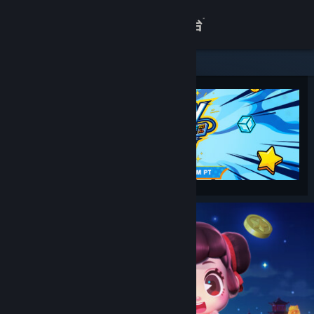
登录
商店
关于
客服
查看桌面版网站