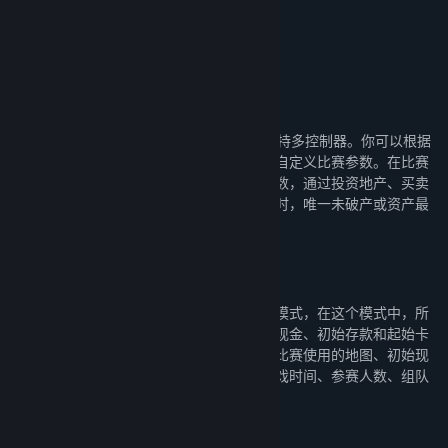
Bilibili
抖音
小红书
关于此游戏
《大富翁11》可供本地游玩和在线游玩，支持多控制器。你可以根据
自己的喜好创建自由比赛或者挑战比赛，并自定义比赛参数。在比赛
中，你需要投掷数字球来决定自己的前进步数，通过投资地产、买卖
股票、使用卡片等方式赚取金钱。比赛结束时，唯一未破产或资产最
多的队伍为获胜方。
自由比赛
自由比赛是《大富翁》系列游戏的传统比赛模式，在这个模式中，所
有参赛角色将在比赛开始后获得相同的初始现金、初始存款和起始卡
片。通过调整自定义比赛参数可以决定每局比赛使用的地图、初始现
金金额、初始存款金额、物价提升天数、游戏时间、参赛人数、组队
方式以及是否开启角色天赋。
挑战比赛