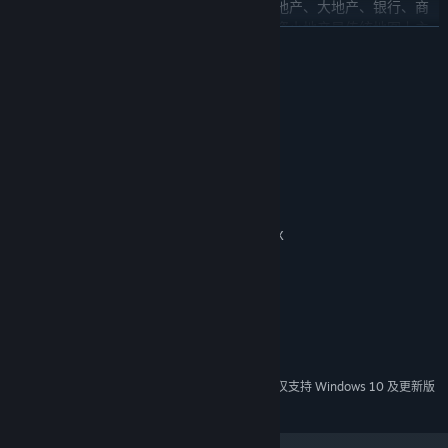
列发展多年的经典游戏内容，以道路连接小地产、大地产、银行、商
店、新闻、魔法屋等功能各异的地图格。投资小地产是传统地图上主
展开阅读
要的盈利方式，除此之外，你还需要注意自己与其他比赛选手，以及
神仙等非玩家角色间的位置，运用大地产、卡片、银行、魔法屋等策
略增加自己的收入、应对突如其来的新闻事件或者破坏对手的计划。
系统需求
最低配置:
需要 64 位处理器和操作系统
热斗地图
64-bit Windows 7+ (8,10,11)
操作系统 *:
热斗地图始于《大富翁10》。在热斗地图中，小地产格子将被魔法泡
Intel i3-6100 / AMD Ryzen 3 1200
处理器:
泡、冰球、小旋风等卡片格取代，使用卡片直接让对手的金钱减少是
8 GB RAM
内存:
热斗地图的取胜机制。在本作中热斗地图将有自己不同于传统地图的
NVidia GeForce GTX 950 / AMD Radeon RX
显卡:
路径。热斗地图的路径通常更加密集交错，不妨对道路上临近的对手
550
试试冰球卡片，或者在转角和丁字路口上放满魔法泡泡。
11
DIRECTX 版本:
宽带互联网连接
网络:
需要 5 GB 可用空间
存储空间:
推荐配置:
需要 64 位处理器和操作系统
2024 年 1 月 1 日（PT）起，蒸汽平台客户端将仅支持 Windows 10 及更新版
*
本。