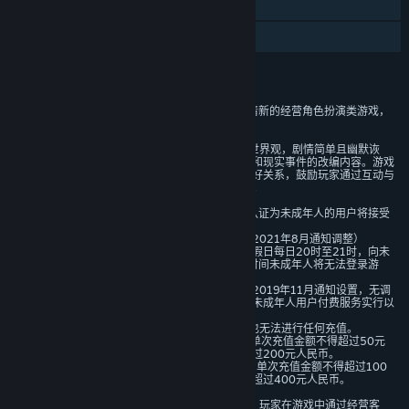
蒸汽平台云
家庭共享
评价
1）本游戏是一款玩法简单，画风清新的经营角色扮演类游戏，
适用于年满12周岁及以上的用户。
2）本游戏基于架空的故事背景和世界观，剧情简单且幽默诙
谐，积极向上，没有基于真实历史和现实事件的改编内容。游戏
玩法基于客栈经营和与村民缔结友好关系，鼓励玩家通过互动与
村民交流，通过经营旅馆融入村子。
3）游戏中由用户实名认证系统，认证为未成年人的用户将接受
以下管理：
一、未成年人在线时长限制（根据2021年8月通知调整）
◆仅在周五、周六、周日和法定节假日每日20时至21时，向未
成年人提供1小时游戏服务。其余时间未成年人将无法登录游
戏。
二、未成年人付费服务限制（遵循2019年11月通知设置，无调
整）为规范未成年人付费服务，对未成年人用户付费服务实行以
下限制：
◆8周岁以下玩家无法登陆游戏，也无法进行任何充值。
◆8周岁以上未满16周岁的用户，单次充值金额不得超过50元
人民币，每月充值金额累计不得超过200元人民币。
◆16周岁以上未满18周岁的用户，单次充值金额不得超过100
元人民币，每月充值金额累计不得超过400元人民币。
4）本游戏以经营与角色扮演为主，玩家在游戏中通过经营客