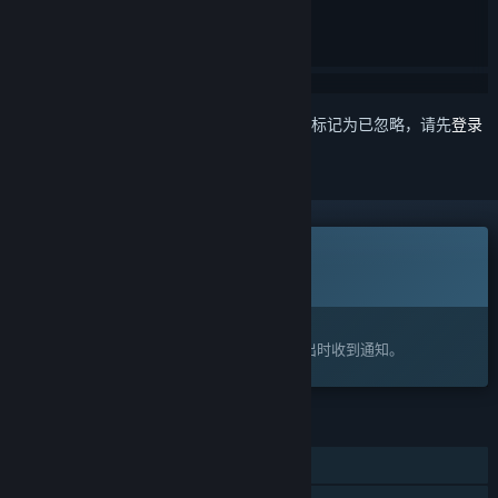
想要将此项目添加至您的愿望单、关注它或标记为已忽略，请先
登录
即将推出
此物品尚不可用
感兴趣吗？
将此游戏添加至您的愿望单，以便在游戏推出时收到通知。
功能
单人