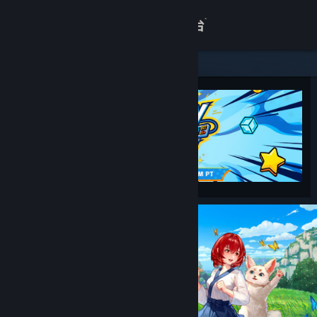
登录
商店
关于
客服
查看桌面版网站