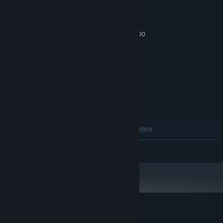
最低配置:
Windows 10 64-bit
操作系统:
Intel Core i5-10400 or AMD Ryzen 5 3600
处理器:
8 GB RAM
内存:
NVIDIA GeForce GTX 1650, 4 GB or AMD
显卡:
Radeon RX 570, 4 GB or Intel Arc A750, 8 GB
10
DIRECTX 版本:
需要 30 GB 可用空间
存储空间:
附注事项:
作为狐族的后裔，你拥有与生俱来的幻化天赋。幻影移形，以全新的
推荐配置:
视角和方式探索这座岛屿 —— 化身野猪驰骋原野，化作天狗乘风翱
Windows 10 64-bit
操作系统:
翔，亦或化身史莱姆潜入碧波深海。每种形态都能解锁青岚秘境的全
Intel Core i7-12700 or AMD Ryzen 7 5800X
处理器:
新角落：隐秘遗迹、远山之巅与海底沉宝。
or better
展开阅读
16 GB RAM
内存:
NVIDIA GeForce RTX 3060 or AMD Radeon RX
显卡:
6700 XT
10
DIRECTX 版本:
需要 30 GB 可用空间
存储空间:
附注事项:
青岚物语 的顾客评测