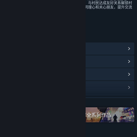
栈，与村民交谈，交换礼物等形式，与村民达成友好关系解锁村
民的相关故事，有助于提升玩家的同理心和关心朋友，提升交流
的能力。
年龄分级机构：中国音像与数字出版协会
链接与信息
查看蒸汽平台成就
(36)
查看点数商店物品
(8)
浏览社区中心
查看更新记录
阅读相关新闻
展开阅读
在蒸汽平台上查看“Fireshine Games”全系列作品
名称:
青岚物语
类型:
冒险
,
角色扮演
,
模拟
发行日期:
即将推出