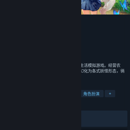
青岚物语
ACE Entertainment
开发者
ACE Entertainment
发行商
ACE Entertainment
运营商
ISBN
出版物号
发行日期
即将推出
一款以青岚岛屿为舞台的妖怪世界治愈田园生活模拟游戏。经营农
场、修缮祖宅、与居民缔结温暖羁绊，还能幻化为各式妖怪形态，徜
徉在一座随四季流转、悠然焕新的奇幻世界。
标签
生活模拟
农场模拟
恋爱模拟
角色扮演
+
评测
发布至今：
特别好评
(2,064 篇中的 83%)
最近：
特别好评
(156 篇中的 83%)