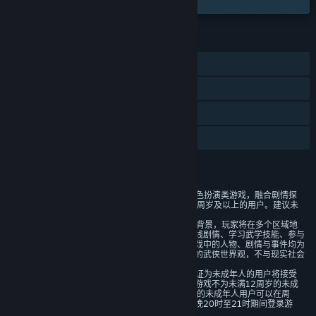
功能
单人
蒸汽平台成就
蒸汽平台云
家庭共享
评价
1. 本游戏是一款传统武侠题材的角色扮演类游戏，融合剧情探
索与沙盒玩法内容，适用于年满12周岁及以上的用户。建议未
成年人在家长监护下使用游戏产品。
2. 本游戏以虚构的武侠江湖世界为背景，玩家将在多个区域地
图中进行探索，通过完成主线与支线剧情、学习武学技能、参与
江湖事件等方式推进游戏进程。游戏中的人物、剧情与事件均为
虚构设定，旨在呈现具有文化特色的武侠世界观，不与现实社会
直接对应。
3. 游戏中有用户实名认证系统，认证为未成年人的用户将接受
以下管理：游戏中无收费内容。本游戏不为未满12周岁的未成
年用户提供游玩服务，已满12周岁的未成年人用户可以在周
五、周六、周日和法定节假日每日晚20时至21时期间登录游
戏，其他时间内无法登录游戏。