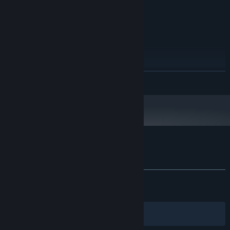
需要 20 GB 可用空间
存储空间:
推荐配置:
——独特的横版战斗系统，体验拳拳到肉的武学战斗
Windows 10 64 bit
操作系统:
Intel i5
处理器:
——无职业限制，十余种兵器，数十套武学/轻功/内功/神功
16 GB RAM
内存:
——同种兵器武学混搭，无拘选择天赋、特质、造诣，搭配三才书，
NVIDIA 1050
显卡:
创造百种武学组合
11
DIRECTX 版本:
展开阅读
需要 20 GB 可用空间
存储空间:
刀剑江湖路 的顾客评测
查看语言细分表
关于用户评测
您的偏好
发布至今：
多半好评
(4,824 篇中的 72%)
关于蒸汽平台
|
退款政策
|
软件许可服务协议
|
最近：
多半好评
(99 篇中的 79%)
个人信息保护政策
|
个人信息出境告知书
|
不良内容举报投诉
|
侵权投诉
|
家长监护
筛选条件
简体中文
微博
微信