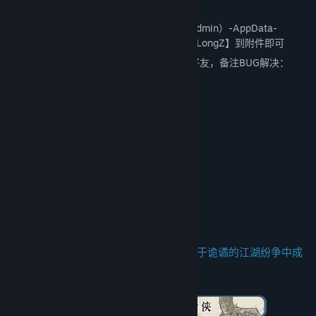
到官方邮箱：
support@indieark.com
存档路径：
C盘-用户-您的用户名（或者是Admin）-AppData-
Locallow-HuaLongZ，打包压缩整个【HuaLongZ】到附件即可
②直接直接在官方群私聊或者添加官方QQ好友，备注BUG解决：
3216314437或3978485198
官方QQ六群：955749183
官方QQ五群：706496806
官方QQ四群：126092220
官方QQ三群：694299770
官方QQ二群：955023670
官方QQ一群：924797715
从江湖中的无名之辈伊始，以微末之身，于诡谲的江湖纷争中成
就侠名，搅动天下大势。