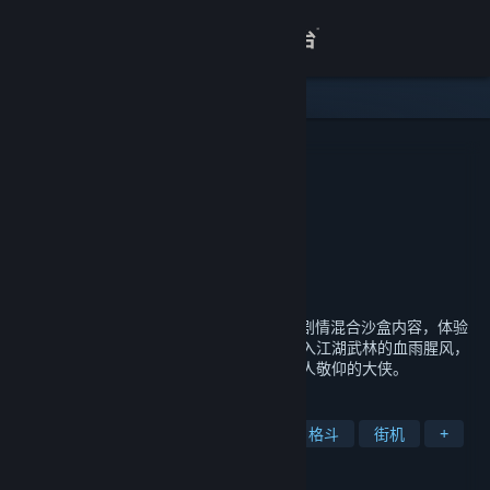
登录
商店
关于
刀剑江湖路
开发者
游鲤化龙工作室
客服
发行商
深圳市曜祚科技有限责任公司
运营商
深圳市曜祚科技有限责任公司
ISBN
出版物号
查看桌面版网站
发行日期
2027 年 1 月 15 日
《刀剑江湖路》是一款武侠RPG，传统武侠剧情混合沙盒内容，体验
横版即时战斗。玩家扮演一名寻常少年，陷入江湖武林的血雨腥风，
在纷争中成就侠名，搅动天下大势，成为万人敬仰的大侠。
标签
武侠
角色扮演
剧情丰富
2D 格斗
街机
+
评测