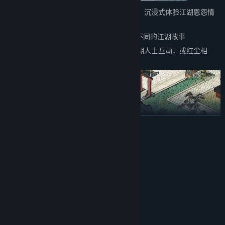
——百万字的原创武侠剧情，主线五大结局，沉浸式体验江湖恩怨情
仇
——15个地图，包含5个大门派剧情，解锁不同的江湖故事
——结交不同性格的江湖人物，与不同的江湖人士互动，或红尘相
伴，或传授武艺，或图谋不轨、心狠手辣
展开阅读
系统需求
最低配置:
Windows 10 64 bit
操作系统:
2.5GHz
处理器:
8 GB RAM
内存:
HD4400
显卡:
11
DIRECTX 版本: