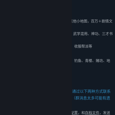
当前版本内容
当前版本内容包括：
主线&支线：
15个大地图（5个门派）以及其他小地图，百万＋剧情文
案
武学：
十余种兵器，数十套武学/轻功/内功、武学混用、神功、三才书
系统、天赋等
帮派玩法：
自建帮派、帮派战争、吞并帮派、收服帮派等
NPC互动：
同伴、仇家、家仆、生育等
其他重要玩法：
武林大会、随机事件、生活、钓鱼、青楼、赌坊、地
牢、捕快、杀手等
关于此游戏
如果遇到严重影响游戏体验的BUG，可以通过以下两种方式联系
到我们，我们一定会一对一帮您解决问题（群消息太多可能有遗
漏）：
①把
问题描述（最好有图或者视频）
，
显卡配置
，和
存档文件
，发送