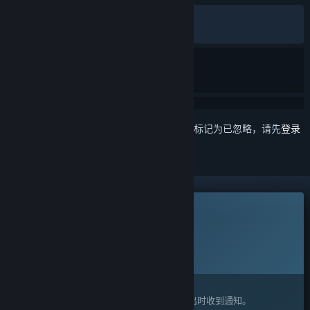
发布至今：
多半好评
(4,824 篇中的 72%)
最近：
多半好评
(99 篇中的 79%)
想要将此项目添加至您的愿望单、关注它或标记为已忽略，请先
登录
此游戏尚未在蒸汽平台上推出
计划发行日期:
2027 年 1 月 15 日
离此游戏计划的解锁时间还有大约：5 个月
感兴趣吗？
将此游戏添加至您的愿望单，以便在游戏推出时收到通知。