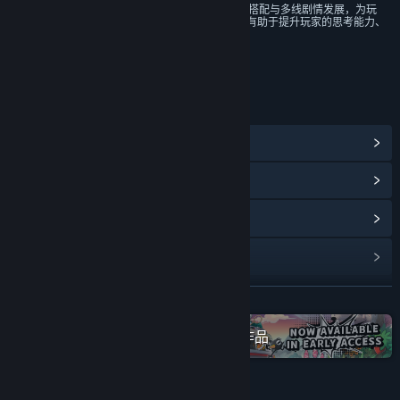
4. 本游戏通过开放地图探索、武学搭配与多线剧情发展，为玩
家提供策略规划与角色养成体验，有助于提升玩家的思考能力、
资源管理能力及情节理解能力。
年龄分级机构：中国音像与数字出版协会
链接与信息
查看蒸汽平台成就
(38)
浏览社区中心
查看更新记录
阅读相关新闻
展开阅读
名称:
刀剑江湖路
类型:
动作
,
冒险
,
独立
,
角色扮演
,
模拟
在蒸汽平台上查看“IndieArk”全系列作品
发行日期:
2027 年 1 月 15 日