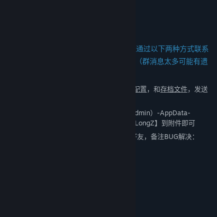
牢、捕快、杀手等
关于此游戏
如果遇到严重影响游戏体验的BUG，可以通过以下两种方式联系
到我们，我们一定会一对一帮您解决问题（群消息太多可能有遗
漏）：
①把
问题描述（最好有图或者视频）
，
显卡配置
，和
存档文件
，发送
到官方邮箱：
support@indieark.com
存档路径：
C盘-用户-您的用户名（或者是Admin）-AppData-
Locallow-HuaLongZ，打包压缩整个【HuaLongZ】到附件即可
②直接直接在官方群私聊或者添加官方QQ好友，备注BUG解决：
3216314437或3978485198
官方QQ六群：955749183
官方QQ五群：706496806
官方QQ四群：126092220
官方QQ三群：694299770