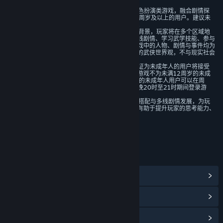
1. 本游戏是一款传统武侠题材的角色扮演类游戏，融合剧情探
索与沙盒玩法内容，适用于年满12周岁及以上的用户。建议未
成年人在家长监护下使用游戏产品。
2. 本游戏以虚构的武侠江湖世界为背景，玩家将在多个区域地
图中进行探索，通过完成主线与支线剧情、学习武学技能、参与
江湖事件等方式推进游戏进程。游戏中的人物、剧情与事件均为
虚构设定，旨在呈现具有文化特色的武侠世界观，不与现实社会
直接对应。
3. 游戏中有用户实名认证系统，认证为未成年人的用户将接受
以下管理：游戏中无收费内容。本游戏不为未满12周岁的未成
年用户提供游玩服务，已满12周岁的未成年人用户可以在周
五、周六、周日和法定节假日每日晚20时至21时期间登录游
戏，其他时间内无法登录游戏。
4. 本游戏通过开放地图探索、武学搭配与多线剧情发展，为玩
家提供策略规划与角色养成体验，有助于提升玩家的思考能力、
资源管理能力及情节理解能力。
年龄分级机构：中国音像与数字出版协会
链接与信息
查看蒸汽平台成就
(38)
浏览社区中心
查看更新记录