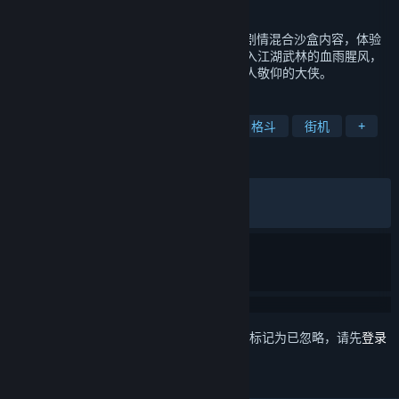
发行日期
2027 年 1 月 15 日
《刀剑江湖路》是一款武侠RPG，传统武侠剧情混合沙盒内容，体验
横版即时战斗。玩家扮演一名寻常少年，陷入江湖武林的血雨腥风，
在纷争中成就侠名，搅动天下大势，成为万人敬仰的大侠。
标签
武侠
角色扮演
剧情丰富
2D 格斗
街机
+
评测
发布至今：
多半好评
(4,805 篇中的 72%)
最近：
多半好评
(83 篇中的 75%)
想要将此项目添加至您的愿望单、关注它或标记为已忽略，请先
登录