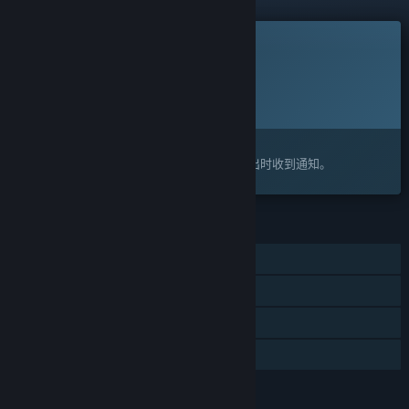
此游戏尚未在蒸汽平台上推出
计划发行日期:
2027 年 1 月 15 日
离此游戏计划的解锁时间还有大约：5 个月
感兴趣吗？
将此游戏添加至您的愿望单，以便在游戏推出时收到通知。
功能
单人
蒸汽平台成就
蒸汽平台云
家庭共享
评价