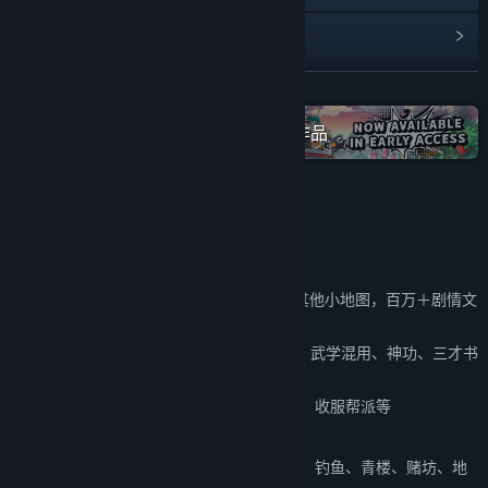
阅读相关新闻
展开阅读
名称:
刀剑江湖路
类型:
动作
,
冒险
,
独立
,
角色扮演
,
模拟
在蒸汽平台上查看“IndieArk”全系列作品
发行日期:
2027 年 1 月 15 日
当前版本内容
当前版本内容包括：
主线&支线：
15个大地图（5个门派）以及其他小地图，百万＋剧情文
案
武学：
十余种兵器，数十套武学/轻功/内功、武学混用、神功、三才书
系统、天赋等
帮派玩法：
自建帮派、帮派战争、吞并帮派、收服帮派等
NPC互动：
同伴、仇家、家仆、生育等
其他重要玩法：
武林大会、随机事件、生活、钓鱼、青楼、赌坊、地