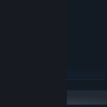
系统需求
最低配置:
Windows 10 64 bit
操作系统:
2.5GHz
处理器:
8 GB RAM
内存:
HD4400
显卡:
11
DIRECTX 版本:
需要 20 GB 可用空间
存储空间:
推荐配置:
——独特的横版战斗系统，体验拳拳到肉的武学战斗
Windows 10 64 bit
操作系统:
Intel i5
处理器:
——无职业限制，十余种兵器，数十套武学/轻功/内功/神功
16 GB RAM
内存:
——同种兵器武学混搭，无拘选择天赋、特质、造诣，搭配三才书，
NVIDIA 1050
显卡:
创造百种武学组合
11
DIRECTX 版本:
展开阅读
需要 20 GB 可用空间
存储空间: