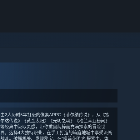
由2人历时5年打磨的像素ARPG《菲尔纳传说》，从《塞
尔达传说》《黄金太阳》《光明之魂》《格兰蒂亚秘闻》
等经典中汲取灵感，带你重回纯粹而充满探索的冒险世
界。选择4大独特职业，在手工打造的箱庭地城中享受流畅
战斗。破解机关、发现秘宝，在“柳暗花明”的探索中，体