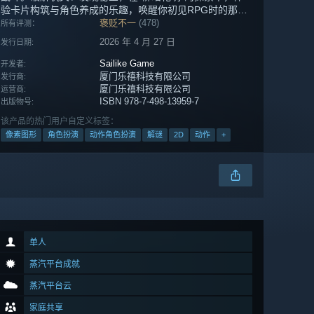
验卡片构筑与角色养成的乐趣，唤醒你初见RPG时的那份
感动。
褒贬不一
(478)
所有评测：
2026 年 4 月 27 日
发行日期:
Sailike Game
开发者:
厦门乐禧科技有限公司
发行商:
厦门乐禧科技有限公司
运营商:
ISBN 978-7-498-13959-7
出版物号:
该产品的热门用户自定义标签：
像素图形
角色扮演
动作角色扮演
解谜
2D
动作
+
单人
蒸汽平台成就
蒸汽平台云
家庭共享