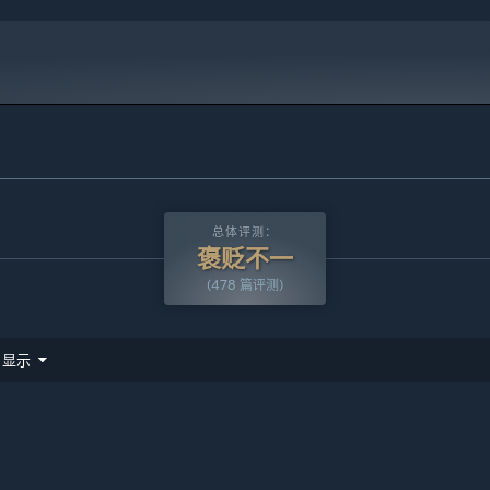
总体评测：
褒贬不一
(478 篇评测)
显示