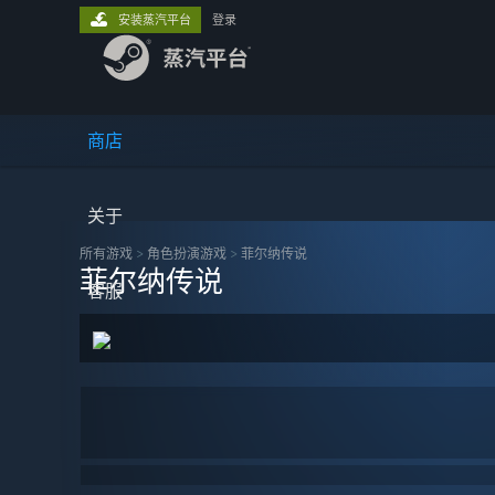
安装蒸汽平台
登录
商店
关于
所有游戏
>
角色扮演‎游戏
>
菲尔纳传说
菲尔纳传说
客服