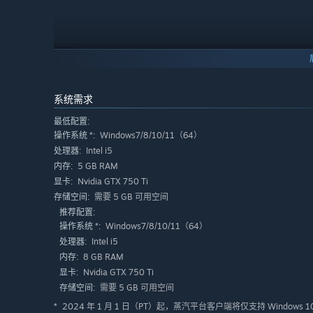
系统需求
最低配置:
Windows7/8/10/11（64）
操作系统 *:
踏入
9座纯手工打造的大型地下城
，这里不仅是战场，更是
Intel i5
处理器:
5 GB RAM
内存:
藏匿的宝箱、精巧的机关、隐秘的通道……唯有运用智慧与
Nvidia GTX 750 Ti
显卡:
索者的珍贵宝藏。每一次破解，都是一次“柳暗花明”的惊喜
需要 5 GB 可用空间
存储空间:
推荐配置:
Windows7/8/10/11（64）
操作系统 *:
Intel i5
处理器:
8 GB RAM
内存:
Nvidia GTX 750 Ti
显卡:
需要 5 GB 可用空间
存储空间:
2024 年 1 月 1 日（PT）起，蒸汽平台客户端将仅支持 Windows 
*