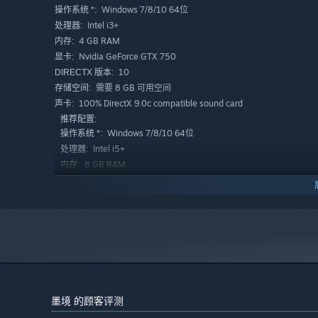
Windows 7/8/10 64位
操作系统 *:
Intel i3+
处理器:
4 GB RAM
内存:
Nvidia GeForce GTX 750
显卡:
10
DIRECTX 版本:
需要 8 GB 可用空间
存储空间:
100% DirectX 9.0c compatible sound card
声卡:
推荐配置:
Windows 7/8/10 64位
操作系统 *:
Intel i5+
处理器:
8 GB RAM
内存:
Nvidia GeForce GTX 750
显卡:
10
DIRECTX 版本:
需要 8 GB 可用空间
存储空间:
100% DirectX 9.0c compatible sound card
声卡:
2024 年 1 月 1 日（PT）起，蒸汽平台客户端将仅支持 Windows 
*
道具繁多，构筑轻松上手
墨境 的顾客评测
11+“画皮”玩法：切换多种战斗形态，燃魂激战。