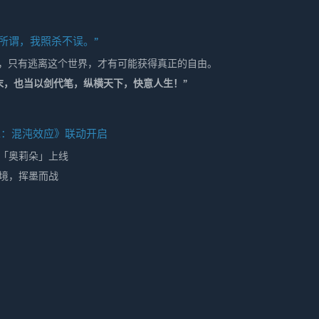
所谓，我照杀不误。”
控，只有逃离这个世界，才有可能获得真正的自由。
末，也当以剑代笔，纵横天下，快意人生！”
翼：混沌效应》联动开启
「奥莉朵‌」上线
境，挥墨而战