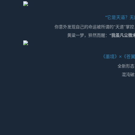
“它是天道？无
你意外发现自己的命运被所谓的"天道"掌
黄粱一梦，猝然而醒：
“我虽凡尘微
《墨境》×《苍
全新形态
混沌破