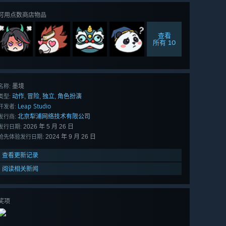
可用点数商店物品
查看
所有 10
墨境
名称:
动作
冒险
独立
角色扮演
,
,
,
类型:
Leap Studio
开发者:
北京犁浦网络技术有限公司
发行商:
2026 年 5 月 26 日
发行日期:
2024 年 9 月 26 日
抢先体验发行日期:
查看更新记录
阅读相关新闻
奖项