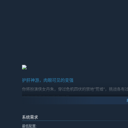
护肝神游，肉眼可见的变强
你将扮演侠女丹朱，穿过危机四伏的禁地“荒墟”，挑战各有过往
逃离恒常不变的"墨境"世界。
以剑指天，改写天意！
系统需求
最低配置: