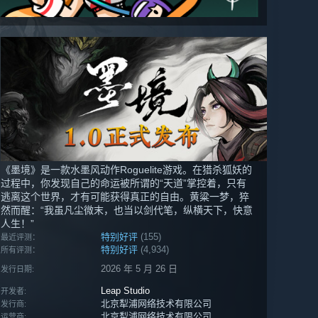
《墨境》是一款水墨风动作Roguelite游戏。在猎杀狐妖的
过程中，你发现自己的命运被所谓的“天道”掌控着，只有
逃离这个世界，才有可能获得真正的自由。黄粱一梦，猝
然而醒：“我虽凡尘微末，也当以剑代笔，纵横天下，快意
人生！”
特别好评
(155)
最近评测：
特别好评
(4,934)
所有评测：
2026 年 5 月 26 日
发行日期:
Leap Studio
开发者:
北京犁浦网络技术有限公司
发行商:
北京犁浦网络技术有限公司
运营商: