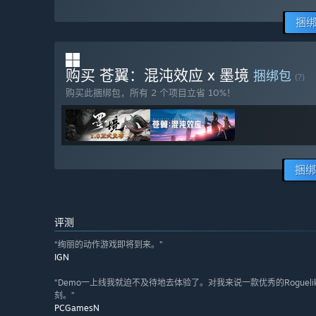
捆
购买 苍翼：混沌效应 x 墨境
捆绑包
(?)
购买此捆绑包，所有 2 个项目立省 10%！
捆绑
评测
“绚丽的动作游戏即将到来。”
IGN
“Demo一上线我就迫不及待地去体验了。对我来说一款优秀的Rogu
刻。”
PCGamesN