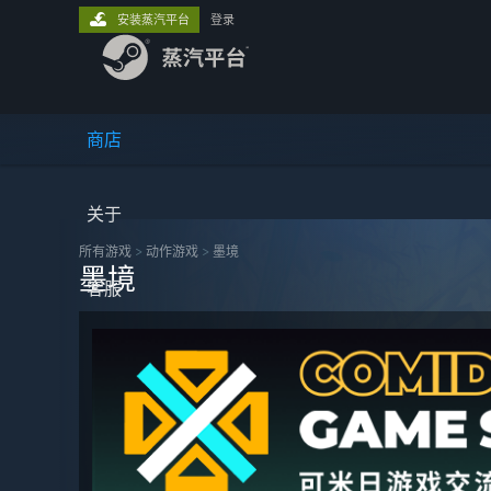
安装蒸汽平台
登录
商店
关于
所有游戏
>
动作‎游戏
>
墨境
墨境
客服