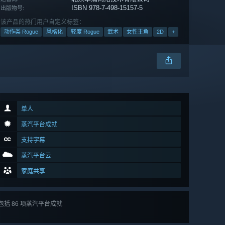
ISBN 978-7-498-15157-5
出版物号:
该产品的热门用户自定义标签：
动作类 Rogue
风格化
轻度 Rogue
武术
女性主角
2D
+
单人
蒸汽平台成就
支持字幕
蒸汽平台云
家庭共享
包括 86 项蒸汽平台成就
查看
所有 86 项