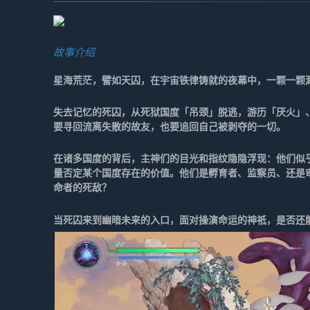
故事介绍
星海荒茫，譬如天囚，在宇宙铁律铸就的夜幕中，一颗一颗
失去记忆的死囚，从死狱国度「吊颈」脱逃，游历「厌火」
要寻回流离失散的故友，也要追回自己被剥夺的一切。
在诸多国度的背后，主神们的目光和指纹隐隐浮现：他们似
量否定某个国度存在的价值。他们是孵育者、监察员、还是
命者的死敌？
当死囚来到幽暗未来的入口，面对操演命运的神祇，是否还