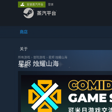
安装蒸汽平台
登录
商店
关于
所有游戏
>
冒险‎游戏
>
星烬 烛耀山海
星烬 烛耀山海
客服