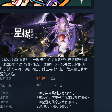
《星烬 烛耀山海》是一款结合了《山海经》神话和赛博朋
克的2D平台动作冒险游戏。你将扮演一名失去记忆的囚
犯，涉入星海，遍历河山，踏上寻求记忆、故人和自身命
运的旅途。
多半差评
(11)
所有评测：
2026 年 3 月 25 日
发行日期:
上海心柒网络科技有限公司
开发者:
华东师范大学电子音像出版社有限公司
发行商:
上海星游纪信息技术有限公司
运营商:
ISBN 978-7-498-14668-7
出版物号: