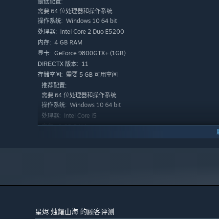
最低配置:
需要 64 位处理器和操作系统
Windows 10 64 bit
操作系统:
Intel Core 2 Duo E5200
处理器:
4 GB RAM
内存:
GeForce 9800GTX+ (1GB)
显卡:
11
DIRECTX 版本:
需要 5 GB 可用空间
存储空间:
推荐配置:
需要 64 位处理器和操作系统
Windows 10 64 bit
操作系统:
Intel Core i5
处理器:
8 GB RAM
内存:
GeForce GTX 560
显卡:
11
DIRECTX 版本:
科幻风的中国神话
需要 5 GB 可用空间
存储空间:
当传统神话中的角色出现在科幻的世界
与刑天、女丑同行，与夸父、应泷为敌
探索不同的地形
星烬 烛耀山海 的顾客评测