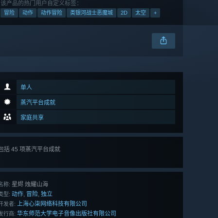
该产品的热门用户自定义标签：
冒险
动作
动作冒险
类银河战士恶魔城
2D
太空
+
单人
蒸汽平台成就
家庭共享
包括 45 项蒸汽平台成就
查看
所有 45 项
星烬 烛耀山海
名称:
动作
冒险
独立
,
,
类型:
上海心柒网络科技有限公司
开发者:
华东师范大学电子音像出版社有限公司
发行商: