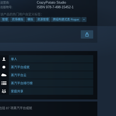
CrazyPotato Studio
运营商:
ISBN 978-7-498-15452-1
出版物号:
该产品的热门用户自定义标签：
管理
农场模拟
模拟
资源管理
牌组构建式类 Rogue
+
单人
蒸汽平台成就
蒸汽平台云
蒸汽平台排行榜
家庭共享
包括 87 项蒸汽平台成就
查看
所有 87 项