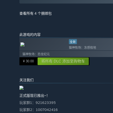
查看所有 4 个捆绑包
此游戏的内容
全新
猫神牧场：冻感极地
猫神牧场：恐龙纪元
将所有 DLC 添加至购物车
¥ 30.00
关注我们
正式版现已推出~！
玩家群1：921623395
玩家群2：1007042416