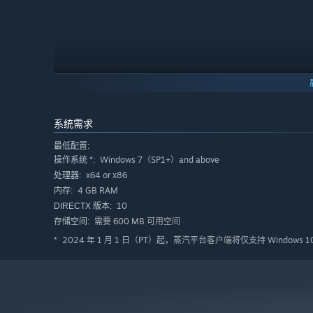
系统需求
最低配置:
Windows 7（SP1+）and above
操作系统 *:
x64 or x86
处理器:
4 GB RAM
内存:
7大「睿智」動物家族，多種流派組合
10
DIRECTX 版本:
交叉組合流派能湧現出更多神奇玩法
需要 600 MB 可用空间
存储空间:
2024 年 1 月 1 日（PT）起，蒸汽平台客户端将仅支持 Windows 
*
巧用地形卡牌 突破規則限制