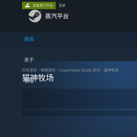
安装蒸汽平台
登录
商店
关于
所有游戏
>
策略‎游戏
>
CrazyPotato Studio 系列
>
猫神牧场
猫神牧场
客服