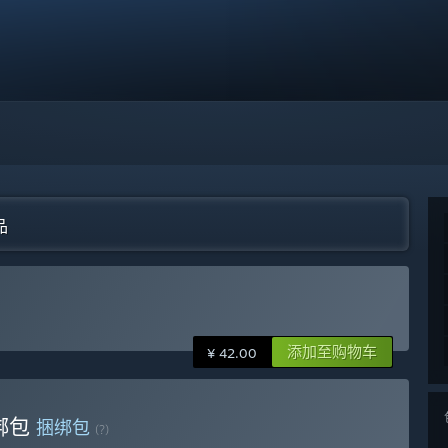
品
添加至购物车
¥ 42.00
捆绑包
捆绑包
(?)