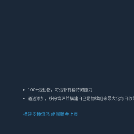
100+張動物，每張都有獨特的能力
通過添加，移除管理並構建自己動物牌組來最大化每日收
構建多種流派 組團賺金上貢