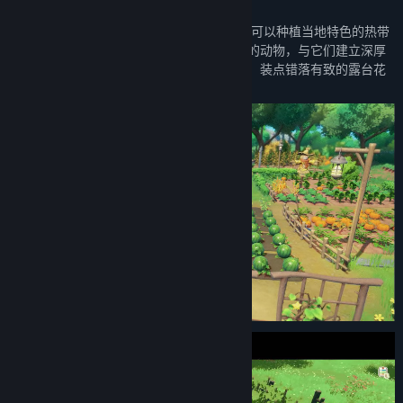
与自然和谐共生的理想生活：
在星砂岛，您可以种植当地特色的热带
果蔬，打理属于自己的农场；饲养各类可爱的动物，与它们建立深厚
的感情；依据地形建造独具特色的乡村别墅，装点错落有致的露台花
园。岛上的一切都在等待您的探索与经营。