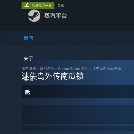
安装蒸汽平台
登录
商店
关于
所有游戏
>
冒险‎游戏
>
Cotton Game 系列
>
迷失岛外传南瓜镇
迷失岛外传南瓜镇
客服