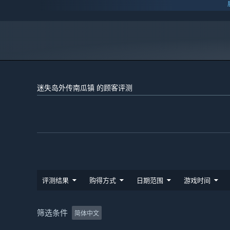
11
DIRECTX 版本:
需要 5 GB 可用空间
存储空间:
迷失岛外传南瓜镇 的顾客评测
评测结果
购得方式
日期范围
游戏时间
筛选条件
简体中文