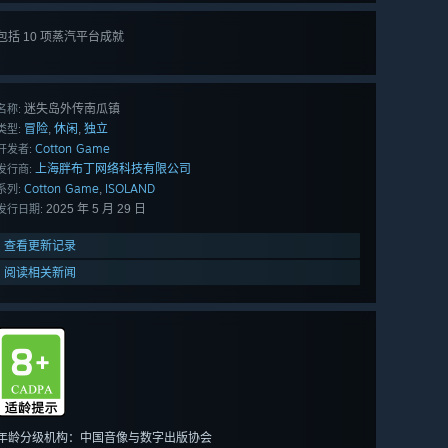
包括 10 项蒸汽平台成就
查看
所有 10 项
迷失岛外传南瓜镇
名称:
冒险
休闲
独立
,
,
类型:
Cotton Game
开发者:
上海胖布丁网络科技有限公司
发行商:
Cotton Game
ISOLAND
,
系列:
2025 年 5 月 29 日
发行日期:
查看更新记录
阅读相关新闻
年龄分级机构：中国音像与数字出版协会