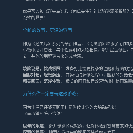
你是否曾被《迷失岛》和《南瓜先生》的烧脑谜题所折服？
战性的世界！
全新的故事，更深的谜团
作为《迷失岛》系列的最新作品，《南瓜镇》继承了前作的
小镇中展开冒险，与个性鲜明的人物相遇，解开层层谜团。
节，并体验到解谜带来的成就感。
烧脑谜题，挑战极限
： 准备好迎接更复杂的谜题和烧脑的
幽默对话，轻松解压
： 在紧张的解谜过程中，幽默的对话
精美画面，沉浸体验
： 精美的画面和音效营造出神秘而温
为什么你一定要玩这款游戏？
因为生活已经够无聊了！是时候让你的大脑动起来！
《南瓜镇》将带给你：
思考的乐趣
： 解开谜题的成就感，让你体验到智慧带来的快
探索的惊喜
： 隐藏在游戏中的秘密等待着你去发现。