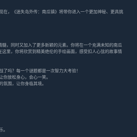
 现在，《迷失岛外传：南瓜镇》将带你进入一个更加神秘、更具挑
精髓，同时又加入了更多新颖的元素。你将在一个充满未知的南瓜
在这里，你将欣赏到精美绝伦的手绘画面，感受扣人心弦的故事情
挑战了吗？每一个谜题都是一次智力大考验！
会让你放松身心，会心一笑。
馨的氛围，让你身临其境。
乐。