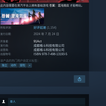
此内容需要在蒸汽平台上拥有基础游戏
苍翼：混沌效应
才能畅玩。
好评如潮
(1,154)
所有评测：
2024 年 7 月 24 日
发行日期:
91Act
开发者:
成都格斗科技有限公司
发行商:
成都格斗科技有限公司
运营商:
ISBN 978-7-498-13193-5
出版物号:
该产品的热门用户自定义标签：
独立
动作
冒险
+
单人