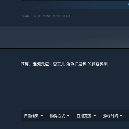
Windows 10
操作系统:
Intel Core i5+
处理器:
8 GB RAM
内存:
©️ ARC SYSTEM WORKS/©️ 91Act
Nvidia GeForce GTX 1060 及以上
显卡:
11
DIRECTX 版本:
需要 18 GB 可用空间
存储空间:
推荐分辨率：2560 x 1440；推荐将游戏安装
附注事项:
在SSD
特别说明：
苍翼：混沌效应 - 雷其儿 角色扩展包 的顾客评测
在2024年2月14日10:00（UTC+8）之前购买本体《苍
须再次购买。
本游戏含有可能诱发光敏性癫痫的画面闪烁等视觉元素。
评测结果
购得方式
日期范围
游戏时间