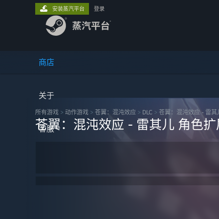
安装蒸汽平台
登录
商店
关于
所有游戏
>
动作‎游戏
>
苍翼：混沌效应
>
DLC
>
苍翼：混沌效应 - 雷其
苍翼：混沌效应 - 雷其儿 角色
客服