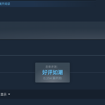
展开阅读
翼：混沌效应》（包括Early Access）的玩家将自动拥有本DLC，无
总体评测：
好评如潮
(1,154 篇评测)
显示