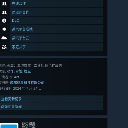
在线合作
局域网合作
DLC
蒸汽平台成就
蒸汽平台云
家庭共享
苍翼：混沌效应 - 雷其儿 角色扩展包
名称:
动作
冒险
独立
,
,
类型:
91Act
开发者:
成都格斗科技有限公司
发行商:
2024 年 7 月 24 日
发行日期:
查看更新记录
阅读相关新闻
部分裸露