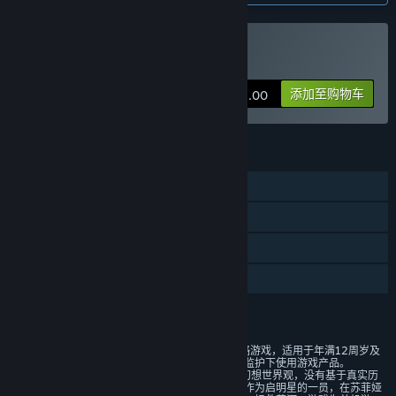
环基本上已经有较好的体验。但是目前AI玩法这部分我们觉得还需
要大家来协助我们进一步打磨，特别是NPC交互玩法和整体玩法循
环的融合我们觉得还有进一步优化的空间。所以我们希望通过抢先
购买 遥远行星建造师
体验，让大家更早参与测试与反馈，帮助我们持续优化 AI 玩法、
经营循环与长期内容体验。”
添加至购物车
¥ 58.00
这款游戏的抢先体验状态大约持续多久？
“我们预计抢先体验阶段将持续约 6个月。
期间将持续更新经营与 AI 融合玩法、动态叙事系统、后续章节剧
功能
情、军事线内容以及 MOD 和本地模型支持等内容。这是我们目前
初步的规划，后续可能会随着拿到大家的反馈进行一些调整。”
单人
计划中的完整版本和抢先体验版本到底有多少不同？
蒸汽平台成就
“完整版将包含： 更完整的主线与章节内容； 更深入的 AI NPC 与
经营系统联动； MOD 支持与玩家自定义能力； 英文版本与更多
蒸汽平台云
长期内容更新。”
家庭共享
抢先体验版本的现状如何？
“当前版本已经包含游戏核心体验： 太空跑商与商会经营； AI NPC
评价
对话与关系变化； 动态经济与任务系统； 多星球探索与开放式发
展。
1、本游戏是一款科幻题材经营策略游戏，适用于年满12周岁及
以上的用户，建议未成年人在家长监护下使用游戏产品。
目前已经可以体验完整的核心循环，2章的剧情模式大致体验时间
2、本游戏基于架空的故事背景和幻想世界观，没有基于真实历
在3小时左右。自由模式开放了商人，分店经理和大老板三个角色
史和现实事件改编的内容。玩家将作为启明星的一员，在苏菲娅