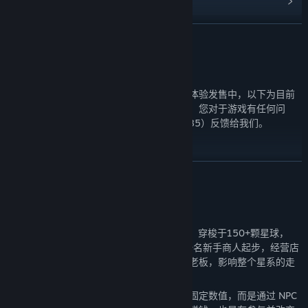
阅读相关新闻
展开阅读
名称:
遥远行星：建造师
类型:
模拟
,
抢先体验
发行日期:
2026 年 5 月 25 日
开发路线图
抢先体验发行日期:
2026 年 5 月 25 日
欢迎您体验我们的游戏，目前游戏正在抢先体验发售中，以下为目前
初步计划的更新时间和内容规划，还请查阅。您对于游戏有任何问
题，欢迎加入我们的官方QQ群（370841385）反馈给我们。
展开阅读
关于此游戏
一款AI驱动的太空跑商与动态世界RPG游戏，穿梭于150+颗星球，
600+智能NPC的真实动态宇宙。你可以从一名新手商人起步，经营店
铺、打造商会，最终成为联结各方势力的大老板，影响整个星系的走
向。
游戏的经济系统由AI驱动，供需与价格并非固定数值，而是通过 NPC