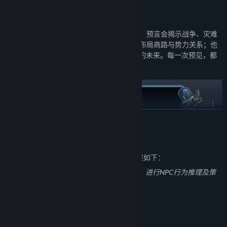
提前预见并改写未来走向：
在荧河的循环中，预言会揭示战争、灾难
与市场崩塌的征兆。你可以顺应命运，提前布局商路与势力关系；也
可以试图打破预言，改变NPC的选择与星系的未来。每一次预见，都
是一次重新改写命运的机会。
展开阅读
AI 生成内容披露
开发者对其游戏如何使用 AI 生成内容的描述如下：
本游戏在部分内容中使用大语言模型（LLM）进行NPC行为推理及策
略指引
你的每一次选择都会真实影响这个世界：
游戏中 600+ 名 NPC 由 AI
系统需求
驱动，拥有独立的身份背景、长期目标与行动逻辑。他们会根据你的