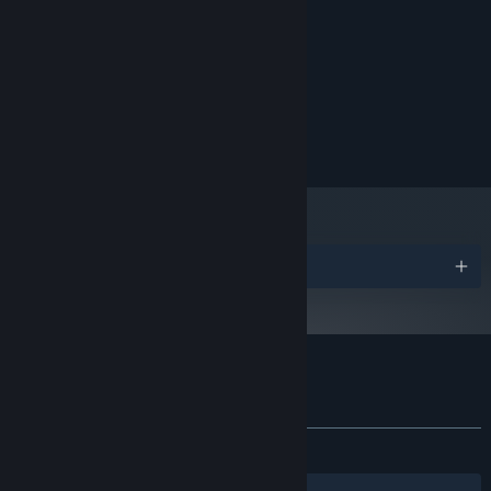
最低配置:
行为、市场变化与阵营关系持续做出选择，而这些决策将真实影响贸
Windows 10
操作系统:
易环境、势力结构与世界走向。
i5-7400K
处理器:
8 GB RAM
内存:
GeForce GTX 960
显卡:
宽带互联网连接
网络:
需要 10 GB 可用空间
存储空间:
奖项
忘记死板的固定数值，这里的物价由 AI 行为实时驱动：
从基础跑商投
资流行品带来的单一物价变动，到商路构建引发的星球经济波动，灾
遥远行星：建造师 的顾客评测
难和战争也可能瞬间引爆市场震荡。经济系统并非固定数值，而是
关于用户评测
您的偏好
由 NPC 行为与世界事件共同塑造的动态生态。
关于蒸汽平台
|
退款政策
|
软件许可服务协议
|
发布至今：
特别好评
(340 篇中的 90%)
个人信息保护政策
|
个人信息出境告知书
|
不良内容举报投诉
|
侵权投诉
|
家长监护