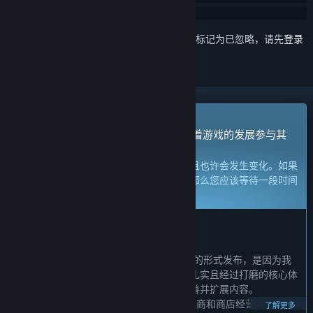
想要将此项目添加至您的愿望单、关注它或标记为已忽略，请先
登录
抢先体验游戏
立刻获取体验权限然后开始游戏，并随着游戏的发展参与其
中。
注意：
处于抢先体验的游戏内容尚不完整且也许会发生变化。如果
您不是特别想玩当前这个状态下的游戏，那么您应该等待一段时间
来观察游戏的开发进度。
了解更多
开发者的话：
为何要采用抢先体验这种模式？
“《遥远行星：建造师》之所以以抢先体验的形式发布，是因为我
们希望在正式推出的时候，游戏已经具备扎实且经过打磨的核心体
验，同时也能在玩家反馈的基础上继续完善并扩展内容。
当前版本包含2章剧情玩法和自由模式，跑商和商店经营玩法的循
了解更多