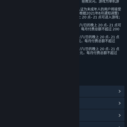
的指引下经营商会、开拓荒芜星球，拯救荧河。游戏为单机游
的身份体验以及自定义模式，自由模式具备较高的自由度。
戏，没有玩家间竞技对抗内容。
为了让您有更好的AI玩法体验，我们建议您全程联网进行游玩。我
3、游戏中有用户实名认证系统，认证为未成年人的用户将接受
以下管理：未成年人在线时长限制(根据2021年8月通知调整)
们一次性买断后续没有其他任何费用，我们的AI玩法调用的是自己
未满 8 周岁仅在每周五/六/日的晚上 20 点- 21 点可进入游戏；
部署在云端的开源模型，我们也开放模型的接口让您可以自由更
且无法触发付费行为。
满 8 周岁未满 12 周岁仅在每周五/六/日的晚上 20 点- 21 点可
换。”
进入游戏；每笔付费不超过 50 元，每月付费总额不超过 200
元。
在抢先体验期间和结束之后，游戏价格会有所不同吗？
满 12 周岁未满 16 周岁仅在每周五/六/日的晚上 20 点- 21 点
“我们没有计划在抢先体验期间或之后更改价格。1.0正式版的定价
可进入游戏；每笔付费不超过 50 元，每月付费总额不超过
200 元。
和抢先体验会保持一致。”
满 16 周岁未满 18 周岁仅在每周五/六/日的晚上 20 点- 21 点
可进入游戏；每笔付费不超过 100 元，每月付费总额不超过
在开发过程中，你们是如何计划让玩家社区参与进来的？
400元。
“我们会持续通过 Steam 讨论区、QQ群、B站等渠道收集玩家反
年龄分级机构：中国音像与数字出版协会
馈，我们希望在抢先体验期间，大家可以在社群给我们反馈关于AI
NPC，世界演化，经营系统以及数值平衡性等方面问题。
我们是一个十多人的小团队，社区的反馈对我们尤为重要，特别是
链接与信息
很多关于AI玩法的体验还需要更多的细节打磨，我们也会定期分享
查看蒸汽平台成就
(45)
更新日志和BUG修复进度，这样大家可以清楚了解到我们游戏在抢
先体验期间具体的工作方向以及进度。”
浏览社区中心
查看更新记录