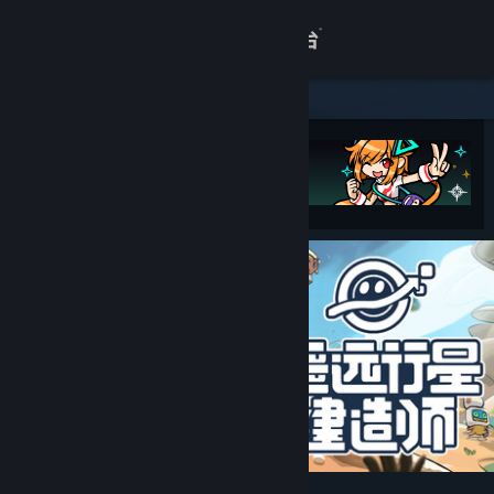
登录
商店
关于
客服
查看桌面版网站