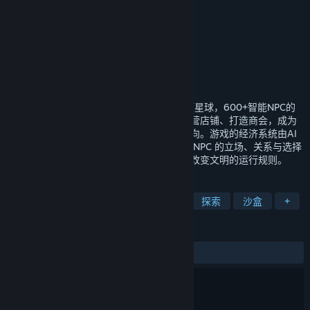
遥远行星：建造师
wastudio
开发者
发行商
广州阁道科技有限公司
运营商
广州阁道科技有限公司
ISBN 978-7-498-15850-5
出版物号
发行日期
2026 年 5 月 25 日
一款AI驱动的太空跑商游戏，穿梭于150+颗星球，600+智能NPC的
动态宇宙。你可以从一名新手商人起步，经营店铺、打造商会，成为
联结各方势力的大老板，影响整个星系的走向。游戏的经济系统由AI
驱动，供需与价格并非固定数值，而是通过 NPC 的立场、关系与选择
共同塑造。跑商不只是赚钱，也是在参与并改变文明的运行规则。
标签
抢先体验
管理
建造
太空
探索
沙盒
+
评测
发布至今：
特别好评
(340 篇中的 90%)