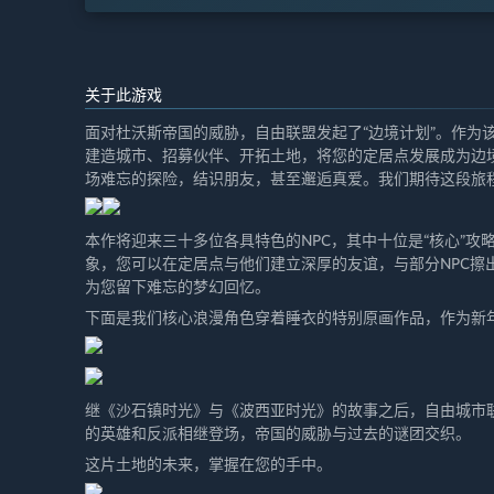
关于此游戏
面对杜沃斯帝国的威胁，自由联盟发起了“边境计划”。作为
建造城市、招募伙伴、开拓土地，将您的定居点发展成为边
场难忘的探险，结识朋友，甚至邂逅真爱。我们期待这段旅
本作将迎来三十多位各具特色的NPC，其中十位是“核心”
象，您可以在定居点与他们建立深厚的友谊，与部分NPC擦
为您留下难忘的梦幻回忆。
下面是我们核心浪漫角色穿着睡衣的特别原画作品，作为新
继《沙石镇时光》与《波西亚时光》的故事之后，自由城市联
的英雄和反派相继登场，帝国的威胁与过去的谜团交织。
这片土地的未来，掌握在您的手中。