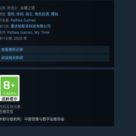
时光3：永耀之境
名称:
冒险
休闲
独立
角色扮演
模拟
,
,
,
,
类型:
Pathea Games
开发者:
重庆帕斯亚科技有限公司
发行商:
Pathea Games
My Time
,
系列:
2026 年
发行日期:
查看更新记录
阅读相关新闻
包括互动元素
在线交互
年龄分级机构：中国音像与数字出版协会