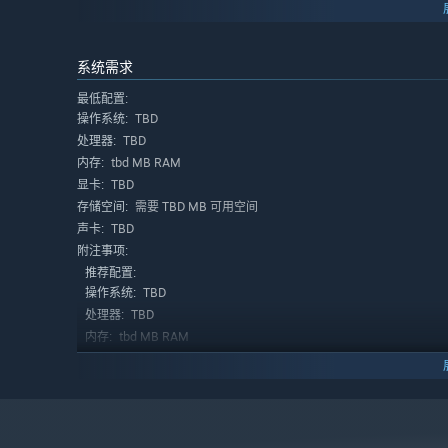
- 更多故事线：解锁丰富的支线剧情，深入游戏世界的每一
- 惊喜连连：还有无数惊喜等您在游戏中亲自发掘，每一次
系统需求
最低配置:
TBD
操作系统:
TBD
处理器:
tbd MB RAM
内存:
TBD
显卡:
需要 TBD MB 可用空间
存储空间:
TBD
声卡:
附注事项:
推荐配置:
TBD
操作系统:
TBD
处理器:
tbd MB RAM
内存:
TBD
显卡:
需要 TBD MB 可用空间
存储空间:
TBD
声卡:
附注事项: