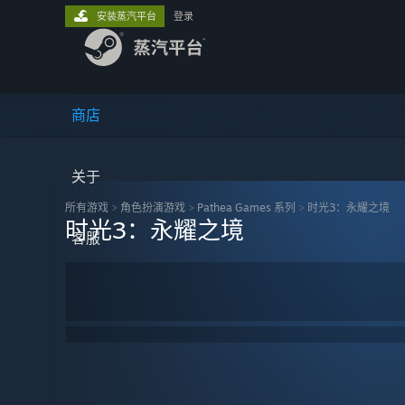
安装蒸汽平台
登录
商店
关于
所有游戏
>
角色扮演‎游戏
>
Pathea Games 系列
>
时光3：永耀之境
时光3：永耀之境
客服