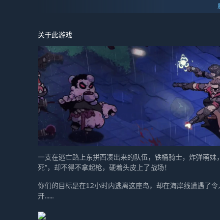
关于此游戏
一支在逃亡路上东拼西凑出来的队伍，铁桶骑士，炸弹萌妹，独眼
死”，却不得不拿起枪，硬着头皮上了战场！
你们的目标是在12小时内逃离这座岛，却在海岸线遭遇了
开......