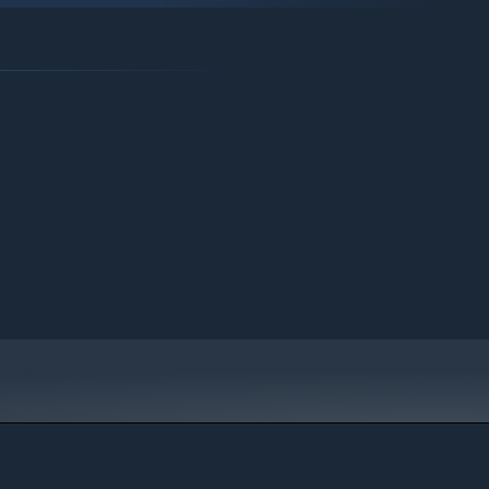
］、［末弹］、［紊乱］......没有固定套路，只有你想不到的效