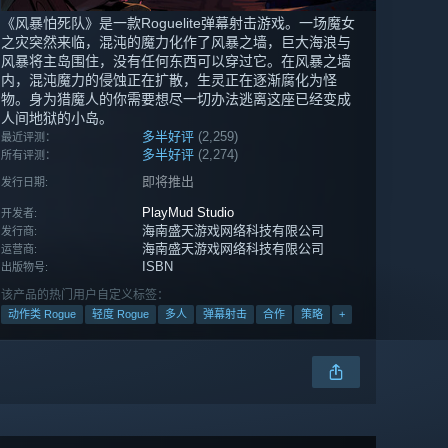
《风暴怕死队》是一款Roguelite弹幕射击游戏。一场魔女
之灾突然来临，混沌的魔力化作了风暴之墙，巨大海浪与
风暴将主岛围住，没有任何东西可以穿过它。在风暴之墙
内，混沌魔力的侵蚀正在扩散，生灵正在逐渐腐化为怪
物。身为猎魔人的你需要想尽一切办法逃离这座已经变成
人间地狱的小岛。
多半好评
(2,259)
最近评测：
多半好评
(2,274)
所有评测：
即将推出
发行日期:
PlayMud Studio
开发者:
海南盛天游戏网络科技有限公司
发行商:
海南盛天游戏网络科技有限公司
运营商:
ISBN
出版物号:
该产品的热门用户自定义标签：
动作类 Rogue
轻度 Rogue
多人
弹幕射击
合作
策略
+