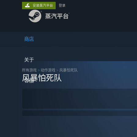
安装蒸汽平台
登录
商店
关于
所有游戏
>
动作‎游戏
>
风暴怕死队
风暴怕死队
客服