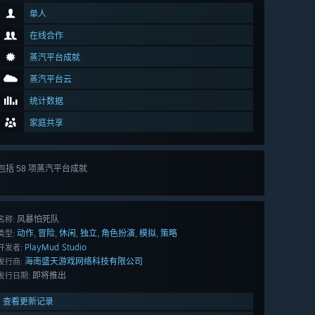
单人
在线合作
蒸汽平台成就
蒸汽平台云
统计数据
家庭共享
包括 58 项蒸汽平台成就
查看
所有 58 项
风暴怕死队
名称:
动作
冒险
休闲
独立
角色扮演
模拟
策略
,
,
,
,
,
,
类型:
PlayMud Studio
开发者:
海南盛天游戏网络科技有限公司
发行商:
即将推出
发行日期:
查看更新记录