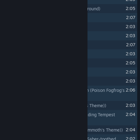
4
2:05
来自地底的脉动
(Pulses from Underground)
5
2:07
迷失于回响
(Lost in the Echoes)
6
2:03
雾夜
(Night Mist)
7
2:03
毒牙
(Fangs' Theme)
8
2:07
层叠的文明
(Stacked Civilizations)
9
2:03
利爪
(Claws' Theme)
10
2:05
诉说过往之地
(Tell about the Past)
11
2:03
火石
(Flints' Theme)
12
2:03
你死我活
(Only One Shall Stand)
13
2:06
别被毒死
(Don't Be Poisoned to Death (Poison Fogfrog's
Theme))
14
2:03
对峙
(Face Off (Almighty Vajra Ape's Theme))
15
2:04
蔽日阴影
(Suncover Shadow (Sky-shading Tempest
Griffin's Theme))
16
2:04
将息的热血
(Cooling Blood (Titan Mammoth's Theme))
17
2:02
爪下游走
(Beneath the Claws (Fierce Saber-toothed