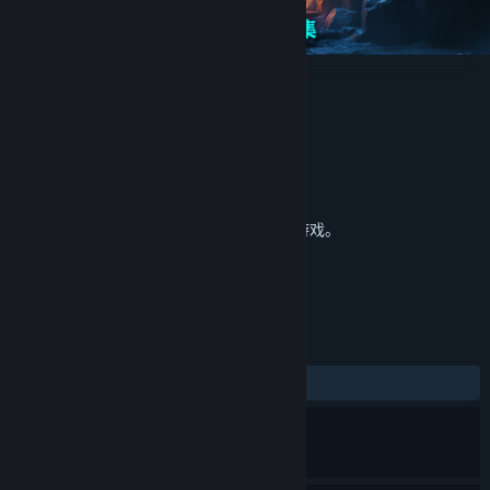
灵魂面甲游戏原声音乐
CampFire Studio
开发者
发行商
广州灵犀互动娱乐有限公司
运营商
苏州营火信息技术有限公司
ISBN 978-7-498-15142-1
出版物号
发行日期
2025 年 9 月 16 日
这是
灵魂面甲
的额外内容，但不包含基础游戏。
评测
发布至今：
好评
(19 篇中的 94%)