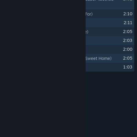
Predator's Theme))
18
2:10
他们为何坚守
(What Do They Guard For)
19
2:11
追逐永恒之路
(Road to the Eternity)
20
2:05
曾见过的面甲
(The Mask Seen Before)
21
2:03
猎杀时刻
(Hunting Time)
22
2:00
烽火狼烟
(The Burning Beacon)
23
2:05
甜蜜的部落，甜蜜的家
(Sweet Tribe, Sweet Home)
24
1:03
灵魂面甲
(Soulmask)
制作人员名单
星戈文艺
艺术家：
星戈文艺
作曲：
系统需求
最低配置:
需要 150 MB 可用空间
存储空间: