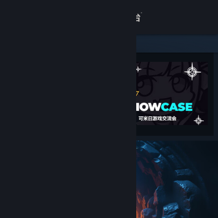
登录
商店
关于
客服
查看桌面版网站