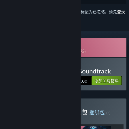
想要将此项目添加至您的愿望单、关注它或标记为已忽略，请先
登录
可下载原声音轨
这是
灵魂面甲
的额外内容，但不包含基础游戏。
购买 灵魂面甲(Soulmask) Soundtrack
添加至购物车
¥ 11.00
购买 《灵魂面甲》豪华超值包
捆绑包
(?)
购买此捆绑包，所有 3 个项目立省 10%！