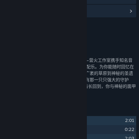
阅读相关新闻
名称:
灵魂面甲游戏原声音乐
发行日期:
2025 年 9 月 16 日
关于此内容
透过声音，重新回到《灵魂面甲》的世界——营火工作室携手知名音
乐制作团队星戈文艺倾力打造的这23首OST配乐。为你能随时回忆在
《灵魂面甲》中生存与战斗的每分每秒：从广袤的草原到神秘的圣遗
迹，从阴森的地下城到野性的蛮人城寨，还有那一只只强大的守护
者。他们的“声音”将在OST中，重新让各位酋长回到，你与神秘的面甲
并肩作战的那一刻。
曲目列表
1
2:01
圣迹
(Sanctum)
2
0:22
我们将去哪里
(Where Do We Go)
3
2:03
草原之息
(Breath of the Grassland)