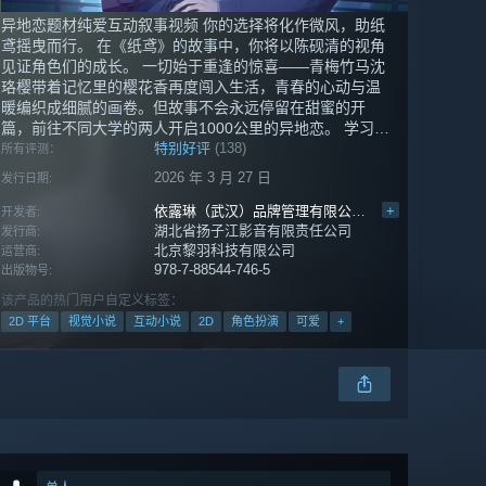
异地恋题材纯爱互动叙事视频 你的选择将化作微风，助纸
鸢摇曳而行。 在《纸鸢》的故事中，你将以陈砚清的视角
见证角色们的成长。 一切始于重逢的惊喜——青梅竹马沈
珞樱带着记忆里的樱花香再度闯入生活，青春的心动与温
暖编织成细腻的画卷。但故事不会永远停留在甜蜜的开
篇，前往不同大学的两人开启1000公里的异地恋。 学习、
生活与恋情，每一次选择都在书写独属你们的故事。 最终
特别好评
(138)
所有评测：
化作一道微风，助两人摇曳而行。 而当物理的距离、复杂
2026 年 3 月 27 日
发行日期:
的家庭矛盾和自我的迷茫重叠…… 你的选择又能否成为打
破困境的“变量”？ 谨以这面纸鸢，献给每一个在风雨中不
依露琳（武汉）品牌管理有限公司
,
黎羽游戏
+
开发者:
曾松手的人。
湖北省扬子江影音有限责任公司
发行商:
北京黎羽科技有限公司
运营商:
978-7-88544-746-5
出版物号:
该产品的热门用户自定义标签：
2D 平台
视觉小说
互动小说
2D
角色扮演
可爱
+