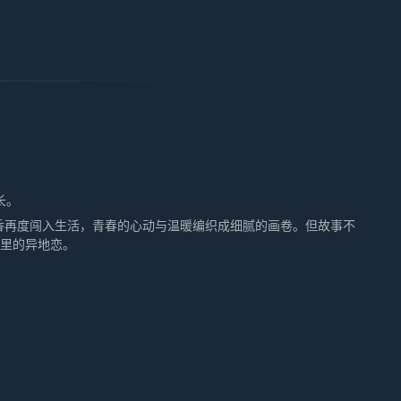
长。
香再度闯入生活，青春的心动与温暖编织成细腻的画卷。但故事不
公里的异地恋。