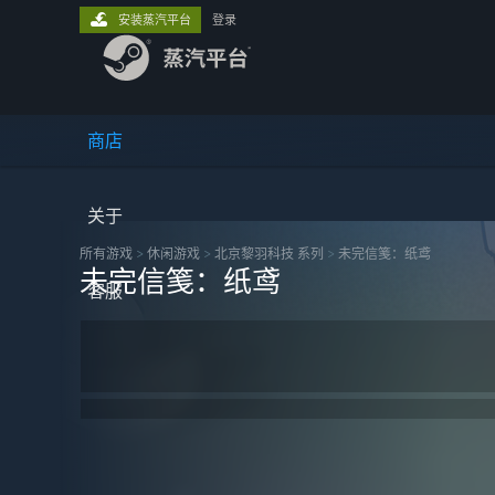
安装蒸汽平台
登录
商店
关于
所有游戏
>
休闲‎游戏
>
北京黎羽科技 系列
>
未完信䇳：纸鸢
未完信䇳：纸鸢
客服