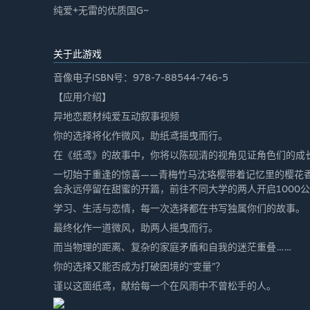
纯爱+无雷的优质国G~
关于此游戏
音像电子ISBN号：978-7-88544-746-5
【应用介绍】
异地恋题材纯爱互动叙事视频
你的选择将化作微风，助纸鸢摇曳而行。
在《纸鸢》的故事中，你将以陈砚清的视角见证角色们的成
一切始于重逢的惊喜——青梅竹马沈珞樱带着记忆里的樱花
会永远停留在甜蜜的开篇，前往不同大学的两人开启1000
学习、生活与恋情，每一次选择都在书写独属你们的故事。
最终化作一道微风，助两人摇曳而行。
而当物理的距离、复杂的家庭矛盾和自我的迷茫重叠……
你的选择又能否成为打破困境的“变量”？
谨以这面纸鸢，献给每一个在风雨中不曾松手的人。