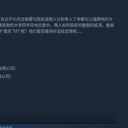
应告白不久的沈珞樱与陈砚清两人分别考入了帝都与江城两地的大
满变数的大学四年异地恋爱中，两人如同易损并脆弱的纸鸢，脆弱
风飞行”呢？他们能否维持好这段恋情呢......
有限公司）
限公司）