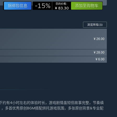
-15%
您的价格：
捆绑包信息
添加至购物车
¥ 83.30
浏览所有
(3)
¥ 26.00
¥ 28.00
¥ 6.00
下约有4小时左右的体验时长，游戏剧情虽短但故事完整，节奏缜
量），多首优秀原创BGM搭配烘托游戏氛围，多张原创背景&专业配