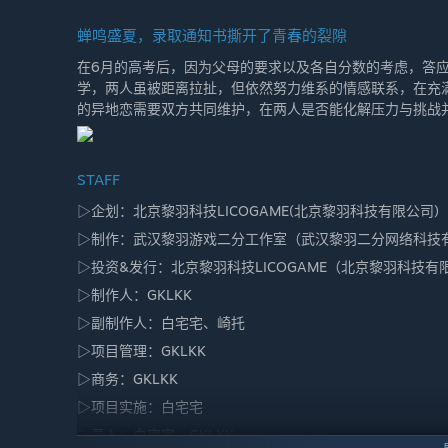
蝉鸣盛夏，录取通知书撕开了青春的裂隙
在6月的高考后，因为父母的要求以及各自分数的考虑，答
学，两人虽被距离拉扯，但依然努力维系的情感联系，在充
的异地恋需要双方共同维护，在两人是否能化解压力与挑战并“借
STAFF
▷企划：北京黎羽科技LICOGAME(北京黎羽科技有限公司)
▷制作：武汉黎羽游戏二分工作室（武汉黎羽二分网络科技
▷投资&发行：北京黎羽科技LICOGAME（北京黎羽科技有
▷制作人：GKLKK
▷副制作人：白宅宅、崎托
▷项目管理：GKLKK
▷商务：GKLKK
▷项目实施：白宅宅
▷录入：白宅宅、GKLKK