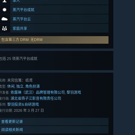
单人
蒸汽平台成就
蒸汽平台云
家庭共享
包含第三方 DRM: 无DRM
包括 25 项蒸汽平台成就
查看
所有 25 项
未完信䇳：纸鸢
名称:
休闲
独立
角色扮演
,
,
类型:
依露琳（武汉）品牌管理有限公司
黎羽游戏
,
开发者:
湖北省扬子江影音有限责任公司
发行商:
黎羽投资&自研游戏
系列:
2026 年 3 月 27 日
发行日期:
查看更新记录
阅读相关新闻