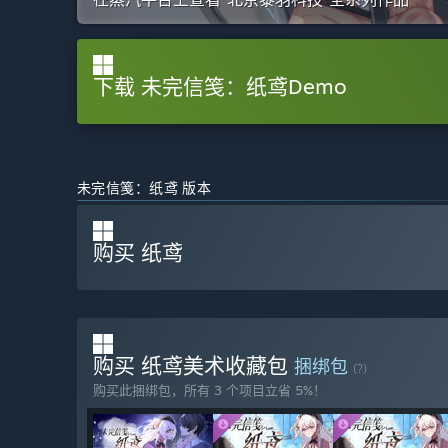
下载 未完信笺：纸鸢Demo
未完信䇳：纸鸢 版本
购买 纸鸢
购买 纸鸢美术收藏包
捆绑包
(?)
购买此捆绑包，所有 3 个项目立省 5%！