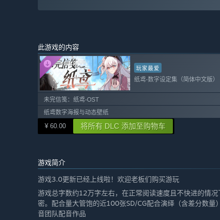
此游戏的内容
玩家最爱
纸鸢-数字设定集（简体中文版）
未完信笺：纸鸢-OST
纸鸢数字海报与动态壁纸
将所有 DLC 添加至购物车
¥ 60.00
游戏简介
游戏3.0更新已经上线啦！欢迎老板们购买游玩
游戏总字数约12万字左右，在正常阅读速度且不快进的情况
密。配合量大管饱的近100张SD/CG配合演绎（含差分数
音团队配音作品