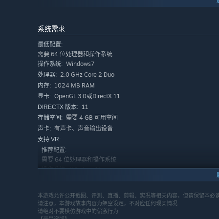
▷剧本、大纲：崎托
▷早期立项原案设定：苍蓝的风
系统需求
▷主美术：圆滚滚Salz
最低配置:
▷SD、CG、角色美术：圆滚滚Salz
需要 64 位处理器和操作系统
▷游戏背景美术：考拉_Koala
Windows7
操作系统:
2.0 GHz Core 2 Duo
▷游戏背景美术：伊诺工作室
处理器:
1024 MB RAM
内存:
▷音乐：闹闹
OpenGL 3.0或DirectX 11
显卡:
▷主题曲作词：果汁凉菜
11
DIRECTX 版本:
▷主题曲演唱：夜永awa
需要 4 GB 可用空间
存储空间:
有声卡、声音输出设备
声卡:
▷主题曲动效：别傾城
支持 VR:
▷演出初稿设计：崎托
推荐配置:
▷演出及优化：白宅宅、GKLKK
需要 64 位处理器和操作系统
Windows11
操作系统:
▷程序：崎托、白宅宅、GKLKK
2.0 GHz Core 2 Duo
处理器:
▷UI美术：枫桐子夜
1024 MB RAM
内存:
本游戏允许公开截图、评测、直播、剪辑、实况等相关内容，但请保留本必
▷平面美术：鸡肉味菠萝
OpenGL 3.0或DirectX 11
显卡:
请注意，本游戏故事内容为架空设定，不对应任何现实情况
▷音频后期：w小璃
请绝对不要模仿游戏中的偏激行为
12
DIRECTX 版本:
【严禁盗版】