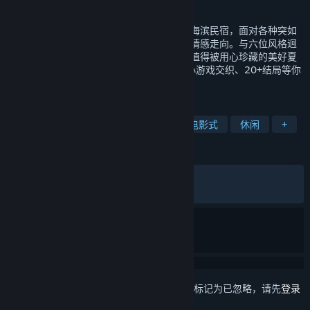
发行日期
即将推出
玩家将与两位好兄弟首次创业，打造温馨的海滨民宿，面对各种突如
其来的状况，每个选择都将影响剧情发展与情感走向。与六位风格迥
异的女孩共度每个温暖瞬间，携手创造一个值得被用心珍藏的美好夏
天。4K 画质、近千分钟沉浸剧情、支线与小游戏交织、20+结局等你
体验。
标签
恋爱模拟
爱情
全动态影像
电影式
休闲
+
评测
发布至今：
特别好评
(463 篇中的 95%)
最近：
特别好评
(12 篇中的 100%)
想要将此项目添加至您的愿望单、关注它或标记为已忽略，请先
登录