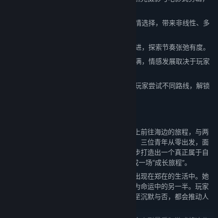
打破游戏与影视的边界。
人物情感与民宿经营双线，数百个关键剧情选择，带来非线性、多
分支叙事体验。
支线剧情、小游戏与互动事件贯穿主线推进，探索节奏张弛有度。
六位女性角色均可攻略，人物性格立体丰满，情感发展取决于玩家
互动频率与关键选择。
成就系统与隐藏演出支持重复游玩，鼓励玩家尝试不同路线，解锁
完整人生拼图。
故事剧情
夏日来临之际，郑在辞去了都市的工作，踏上前往海边的旅程，与两
位好友在海边小镇合伙经营起一家老宅民宿。三位青年从零出发，面
对资金短缺、运营困境与彼此性格摩擦，逐步打造出一个真正属于自
己的温暖空间。而这段“创业之旅”也逐渐变成一场“成长旅程”。
与此同时，六位性格与背景迥异的女性陆续出现在郑在的生活中。她
们是旅客，是邻居，是工作伙伴，也可能成为命运中的另一半。玩家
的每一次对话选择、互动安排、经营倾向甚至沉默与否，都会推动人
际关系的变化，决定情感走向与故事结局。