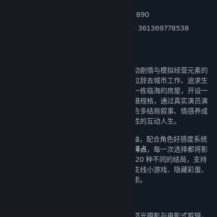
QQ 群
：群① 682438722 ｜ 群② 615769890
抖音交流群
：群① 848927145296 ｜ 群② 361369778538
关于此游戏
《有这么一个家伙》是一款融合真人视频互动剧情与模拟经营元素的
第一人称叙事游戏。你将扮演主角郑在，一位辞去城市工作、追求生
活意义的青年，和两位挚友一同在海边改造一栋临海的房屋，开设一
家属于你们自己的民宿。游戏采用电影级拍摄规格，通过真实演员演
出和实地取景，带来沉浸式剧情体验。更结合多结局叙事、情感养成
与探索玩法，构建出一个既真实又充满可能性的互动人生。
游戏以近 1000 分钟的 4K 高清视频作为主轴，配合角色好感度系统
与支线事件触发机制，玩家将面对
数百个抉择点
，每一次选择都将影
响人物命运与剧情走向。目前游戏共设计超 20 种不同的结局，支持
高自由度的重玩和剧情解锁。同时，还包含支线小游戏、隐藏彩蛋、
特殊演出与成就收集系统，等待玩家逐步探索。
游戏特色
电影级 4K 实拍画质，真实演员演出、自然光摄影与电影式剪辑，