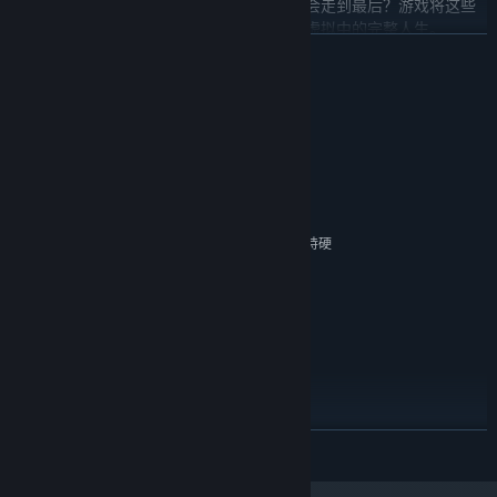
创业能否成功？情感如何收场？哪一段关系会走到最后？游戏将这些
选择权全部交还给你，在真实视听中，体验虚拟中的完整人生。
展开阅读
人物介绍
系统需求
姜莱（25岁，导游 / 冲浪教练）
最低配置:
活泼外向，乐观爽朗，是海边最耀眼的存在。她是本地土著，对海滩
Windows 10（64 位）
操作系统:
与小镇的一切都了如指掌，也是你创业早期最仗义的支持者。她热爱
Intel Core i3-6100 或同等 AMD 处理器
处理器:
冲浪、喜欢冒险，性格像一阵海风，带着自由不羁的味道。你与她的
6 GB RAM
内存:
关系如同日光下奔跑的影子，纯粹、直接、但也充满考验。
Intel UHD 630 集成显卡 / AMD Vega 8（支持硬
显卡:
件解码）
11
DIRECTX 版本:
甘琪（30岁，酒吧老板）
宽带互联网连接
网络:
成熟稳重，性感率真，是小镇人气酒吧的老板娘。她见多识广，言谈
需要 50 GB 可用空间
存储空间:
之间透露出生活阅历与包容力，既能成为事业上的前辈，也可能是情
支持 DirectX 的声卡
声卡:
感路上的意外依靠。她不主动，但从不拒绝真诚。与她的关系是一种
需安装 VP9 Video Extensions
附注事项:
“成年人的默契”，若能相互读懂，便能走得很远。
推荐配置:
Windows 10 / 11（64 位）
操作系统:
展开阅读
许曼曼（26岁，自由平面设计师）
Intel Core i5-8400 / AMD Ryzen 5 2600 或更
处理器:
知性优雅，情感细腻，虽独自生活却内心丰盈。她是一个带着自律与
高