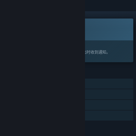
即将推出
此物品尚不可用
感兴趣吗？
将此游戏添加至您的愿望单，以便在游戏推出时收到通知。
功能
单人
蒸汽平台成就
蒸汽平台云
家庭共享
评价