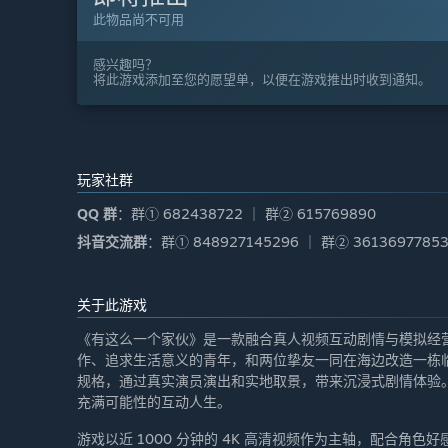
此物品尚不可用
感兴趣吗？
将此游戏添加至您的愿望单，以便在游戏推出时收到通知。
玩家社群
QQ 群
：群① 682438722 ｜ 群② 615769890
抖音交流群
：群① 848927145296 ｜ 群② 3613697785
关于此游戏
《有这么一个家伙》是一款融合真人视频互动剧情与模拟经
作、追求生活意义的青年，和两位挚友一同在海边改造一栋
规格，通过真实演员演出和实地取景，带来沉浸式剧情体验
充满可能性的互动人生。
游戏以近 1000 分钟的 4K 高清视频作为主轴，配合角