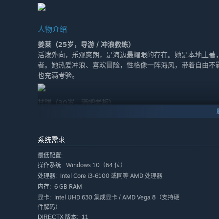
人物介绍
姜莱（25岁，导游 / 冲浪教练）
活泼外向，乐观爽朗，是海边最耀眼的存在。她是本地土著
者。她热爱冲浪、喜欢冒险，性格像一阵海风，带着自由不
也充满考验。
甘琪（30岁，酒吧老板）
成熟稳重，性感率真，是小镇人气酒吧的老板娘。她见多识
也可能是情感路上的意外依靠。她不主动，但从不拒绝真诚。
远。
系统需求
最低配置:
许曼曼（26岁，自由平面设计师）
Windows 10（64 位）
操作系统:
知性优雅，情感细腻，虽独自生活却内心丰盈。她是一个带
Intel Core i3-6100 或同等 AMD 处理器
处理器:
心事。你需要读懂她的“沉默台词”，在信任与陪伴中慢慢走
6 GB RAM
内存:
Intel UHD 630 集成显卡 / AMD Vega 8（支持硬
显卡:
件解码）
左伊（23岁，驻唱歌手）
11
DIRECTX 版本:
张扬个性，外表冷酷，实则柔软。她在海边的酒吧驻唱，对