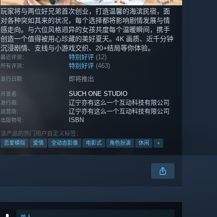
玩家将与两位好兄弟首次创业，打造温馨的海滨民宿，面
对各种突如其来的状况，每个选择都将影响剧情发展与情
感走向。与六位风格迥异的女孩共度每个温暖瞬间，携手
创造一个值得被用心珍藏的美好夏天。4K 画质、近千分钟
沉浸剧情、支线与小游戏交织、20+结局等你体验。
特别好评
(12)
最近评测：
特别好评
(463)
所有评测：
即将推出
发行日期:
SUCH ONE STUDIO
开发者:
辽宁亦有这么一个互动科技有限公司
发行商:
辽宁亦有这么一个互动科技有限公司
运营商:
ISBN
出版物号:
该产品的热门用户自定义标签：
恋爱模拟
爱情
全动态影像
电影式
角色扮演
休闲
+