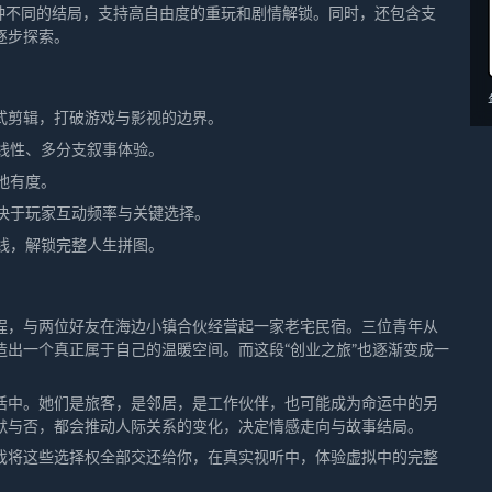
 种不同的结局，支持高自由度的重玩和剧情解锁。同时，还包含支
逐步探索。
影式剪辑，打破游戏与影视的边界。
线性、多分支叙事体验。
弛有度。
决于玩家互动频率与关键选择。
线，解锁完整人生拼图。
程，与两位好友在海边小镇合伙经营起一家老宅民宿。三位青年从
出一个真正属于自己的温暖空间。而这段“创业之旅”也逐渐变成一
活中。她们是旅客，是邻居，是工作伙伴，也可能成为命运中的另
默与否，都会推动人际关系的变化，决定情感走向与故事结局。
戏将这些选择权全部交还给你，在真实视听中，体验虚拟中的完整