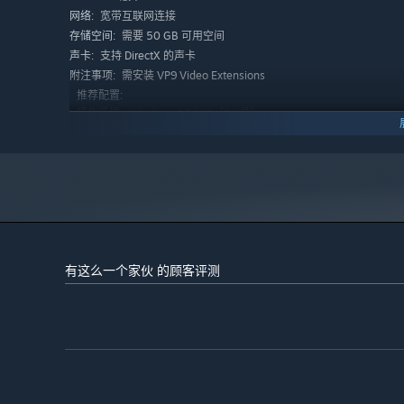
宽带互联网连接
网络:
度，但对真心极其珍惜。你若愿意陪她熬夜喝酒、听她讲伤
需要 50 GB 可用空间
存储空间:
支持 DirectX 的声卡
声卡:
汪雨桐（20岁，海洋大学学生）
需安装 VP9 Video Extensions
附注事项:
清秀恬静，善良细腻，是小镇海洋研究项目的实习生。她总
推荐配置:
生物，对生活有一份独特的观察力。与她的关系，更像是从
Windows 10 / 11（64 位）
操作系统:
Intel Core i5-8400 / AMD Ryzen 5 2600 或更
处理器:
高
罗悦可（22岁，旅行博主）
8 GB RAM
内存:
古灵精怪，行动力十足，是社交媒体上的“旅拍达人”。她爱
Intel UHD 630 集成显卡 / AMD Vega 8（支持硬
显卡:
靠。她的世界像万花筒，缤纷热闹却也让人眼花缭乱。你要
件解码）
11
DIRECTX 版本:
宽带互联网连接
每位角色都有自己的故事、背景与命运分支，你的出现，会
网络:
需要 50 GB 可用空间
存储空间:
有这么一个家伙 的顾客评测
支持 DirectX 的声卡
声卡:
固态硬盘; 需安装 VP9 Video Extensions
附注事项: