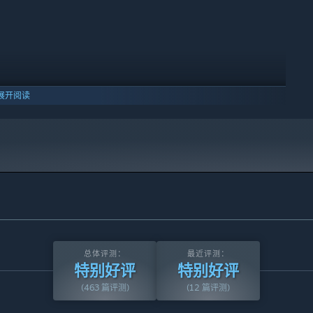
口，她也许会为你唱一首只属于你的歌。
是温柔而含蓄，却在关键时刻展现出意想不到的坚持。她钟爱海洋
朋友逐渐深入的细水长流，在平静中孕育深情。
展开阅读
拍照、爱搞怪、爱制造麻烦，有时像个脱线少女，有时却意外地可
如何在她的快节奏里留下深刻印象？
改变她们的轨迹吗？
总体评测：
最近评测：
特别好评
特别好评
(463 篇评测)
(12 篇评测)