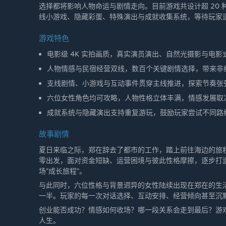
选择都将影响人物命运与剧情走向。目前游戏共设计超 20
线小游戏、隐藏彩蛋、特殊演出与成就收集系统，等待玩家
游戏特色
电影级 4K 实拍画质，真实演员演出、自然光摄影与电
人物情感与民宿经营双线，数百个关键剧情选择，带来非
支线剧情、小游戏与互动事件贯穿主线推进，探索节奏张
六位女性角色均可攻略，人物性格立体丰满，情感发展取
成就系统与隐藏演出支持重复游玩，鼓励玩家尝试不同路
故事剧情
夏日来临之际，郑在辞去了都市的工作，踏上前往海边的旅
零出发，面对资金短缺、运营困境与彼此性格摩擦，逐步打造
场“成长旅程”。
与此同时，六位性格与背景迥异的女性陆续出现在郑在的生
一半。玩家的每一次对话选择、互动安排、经营倾向甚至沉
创业能否成功？情感如何收场？哪一段关系会走到最后？游
人生。