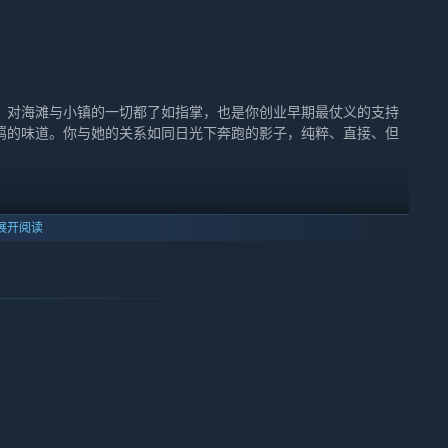
，对海滩与小镇的一切都了如指掌，也是你创业早期最仗义的支持
羁的味道。你与她的关系如同日光下奔跑的影子，纯粹、直接、但
展开阅读
广，言谈之间透露出生活阅历与包容力，既能成为事业上的前辈，
与她的关系是一种“成年人的默契”，若能相互读懂，便能走得很
着自律与梦想生活的人，擅长用设计表达情绪，也习惯用沉默隐藏
近她内心的世界。
音乐有狂热的热情，是个用旋律讲故事的人。她对世界持保留态