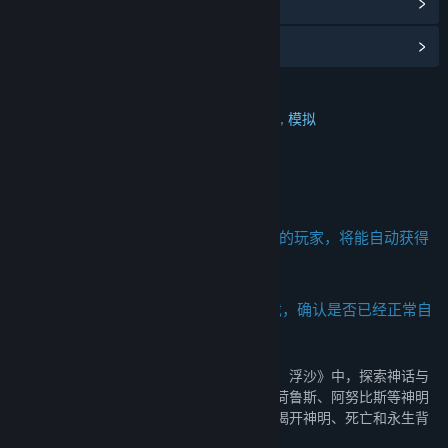
查看更新记录
阅读相关新闻
名称:
灵魂面甲：浮沙
类型:
冒险
,
独立
,
大型多人在线
,
角色扮演
,
模拟
发行日期:
2026 年 4 月 9 日
关于此内容
发售首月，所有拥有《灵魂面甲》正式版的玩家，将能自动获得
埃及DLC
强烈建议各位玩家在V1.0上线后进入游戏，确认是否已经正常自
动领取DLC
这已不再是你所熟知的埃及。在《灵魂面甲：浮沙》中，探索神话与
科技交织的独特古埃及世界，通过面甲解锁荷鲁斯、阿努比斯等神明
的力量，自由建造并驾驶属于你的太阳船，揭开神明、死亡和永生背
后被遗忘的王朝真相