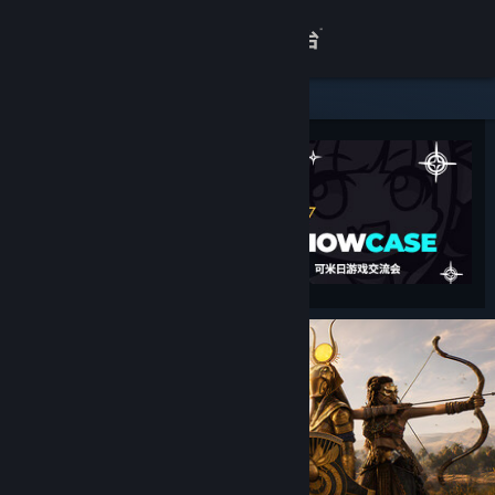
登录
商店
关于
客服
查看桌面版网站