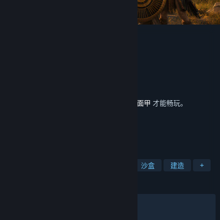
灵魂面甲：浮沙
CampFire Studio
开发者
发行商
广州灵犀互动娱乐有限公司
运营商
广州灵犀互动娱乐有限公司
ISBN 978-7-498-15142-1
出版物号
发行日期
2026 年 4 月 9 日
此内容需要在蒸汽平台上拥有基础游戏
灵魂面甲
才能畅玩。
标签
生存
开放世界生存制作
多人
沙盒
建造
+
评测
发布至今：
褒贬不一
(360 篇中的 66%)
最近：
褒贬不一
(12 篇中的 66%)