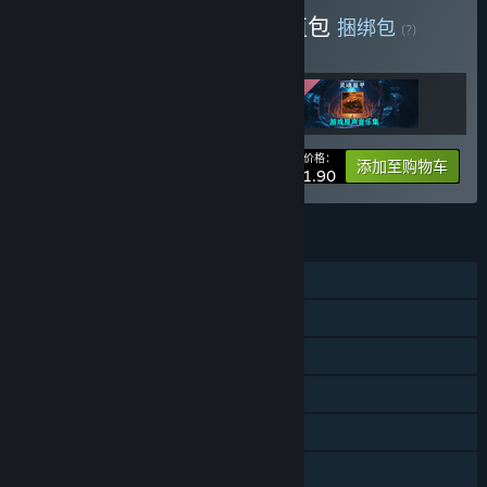
购买 《灵魂面甲》豪华超值包
捆绑包
(?)
购买此捆绑包，所有 3 个项目立省 10%！
您的价格：
-10%
捆绑包信息
添加至购物车
¥ 171.90
功能
单人
线上玩家对战
局域网玩家对战
在线合作
局域网合作
DLC