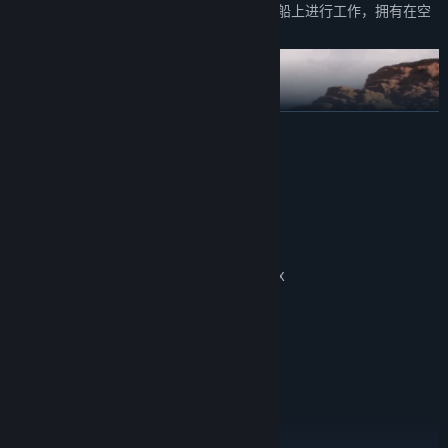
你的族人可以跟随你上船，他们将可以在船上进行工作，拥有在空
中的生产建造基地
展开阅读
系统需求
最低配置:
需要 64 位处理器和操作系统
64bit -win10
操作系统:
Intel Core i5-8400 / AMD Ryzen 3 3300X
戴上面甲，与神同行——每一块面甲，都是一段待你解锁的神之
处理器:
16 GB RAM
内存:
能力
GTX 970 4GB / AMD RX 580 4GB
显卡:
新增多款全新埃及神为灵感的面甲 ，戴上面甲，解锁埃及众神未竟的
12
DIRECTX 版本:
力量
宽带互联网连接
网络:
荷鲁斯面甲“苍穹之翼”：玩家初始就能获得，戴上后将成为天空之
需要 25 GB 可用空间
存储空间:
神的化身，自由飞行，并拥有坠地的攻击能力
on board
声卡:
附注事项: