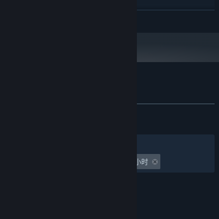
推荐配置:
需要 64 位处理器和操作系统
展开阅读
Windows 10 (64-bit version) / Windows 11
操作系统:
Intel Core i7-9700 / AMD Ryzen 7 3700X
处理器:
24 GB RAM
内存:
RTX 3060 / AMD 6700XT
显卡:
12
DIRECTX 版本:
宽带互联网连接
网络:
需要 25 GB 可用空间
存储空间:
灵魂面甲：浮沙 的顾客评测
阿努比斯面甲“末日审判”：成为冥界守护者，可以使用各种能力削
on board
关于用户评测
声卡:
您的偏好
弱敌人，平衡你与敌人的状态，甚至复活周围死去的敌人变为你的
战斗力
附注事项:
发布至今：
褒贬不一
(360 篇中的 66%)
最近：
褒贬不一
(12 篇中的 66%)
关于蒸汽平台
|
退款政策
|
软件许可服务协议
|
个人信息保护政策
|
个人信息出境告知书
|
筛选条件
简体中文
不良内容举报投诉
|
侵权投诉
|
家长监护
游戏时间：
undefined 小时至 undefined 小时
微博
微信
© 2026 Valve Corporation 版权所有，完美世界已获授权。
索贝克面甲“深渊主宰”：你将作为鳄鱼之神的化身，使用水流防护
所有商标均属于其在美国或其他国家的拥有者。