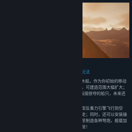
以船为家，能飞能战——全新基地和建造玩法
浮沙DLC中新增多种船形载具，包括小型木船，作为你初始的移动
家园，速度最快；隼级飞行船，中型大小，可建造范围大幅扩大；
还有部落沙船、河船等npc使用，你可以直接掠夺的船只，未来还
有能装载巨型主炮的大型鳐级飞行船等等
每个船都支持自定义建造，你可以安装轻型反重力引擎飞行到空
中，也能安装小型沙撬等用于沙漠陆上行走；同时，还可以安装操
控台，舷梯，速度帆等多种功能部件，甚至制造各种弩炮，舰载加
农炮主炮，将你的船只打造成移动武装堡垒！