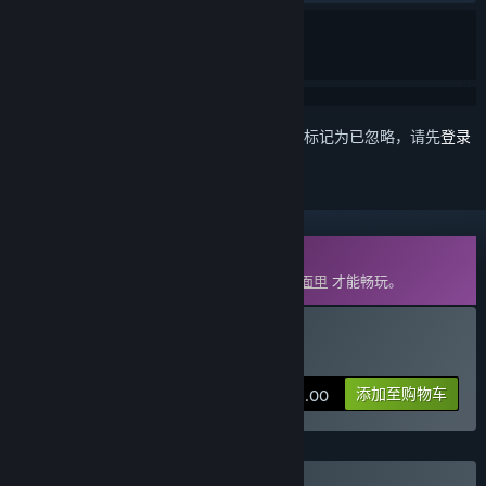
想要将此项目添加至您的愿望单、关注它或标记为已忽略，请先
登录
DLC
此内容需要在蒸汽平台上拥有基础游戏
灵魂面甲
才能畅玩。
购买 灵魂面甲：浮沙
添加至购物车
¥ 72.00