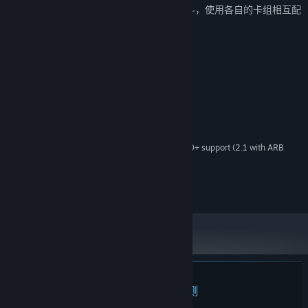
冒险旅途中选择3名能力各异的队友共赴战斗，使用各自的卡组相互配
合，穿戴强力装备，一路走向最终的真相。
系统需求
最低配置:
Windows7,Windows10
操作系统:
2.0 Ghz
处理器:
4 GB RAM
内存:
1Gb Video Memory, capable of OpenGL 3.0+ support (2.1 with ARB
显卡:
extensions acceptable)
宽带互联网连接
网络:
需要 4 GB 可用空间
存储空间:
此产品无任何评测
关于蒸汽平台
|
退款政策
|
软件许可服务协议
|