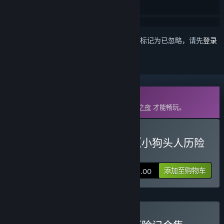
想要将此项目添加至您的愿望单、关注它或标记为已忽略，请先
登录
DLC
此内容需要在蒸汽平台上拥有基础游戏
月圆之夜
才能畅玩。
购买 月圆之夜 - 黄金王子（小狗头人历险
记）
添加至购物车
¥ 12.00