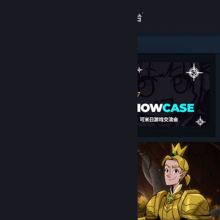
登录
商店
关于
客服
查看桌面版网站