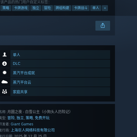
该产品的热门用户自定义标签：
策略
卡牌游戏
独立
冒险
牌组构建
卡牌战斗
单人
+
单人
DLC
蒸汽平台成就
蒸汽平台云
家庭共享
月圆之夜 - 白雪公主（小狗头人历险记）
名称:
冒险
独立
策略
免费开玩
,
,
,
类型:
Giant Games
开发者:
上海巨人网络科技有限公司
发行商:
2025 年 12 月 25 日
发行日期: