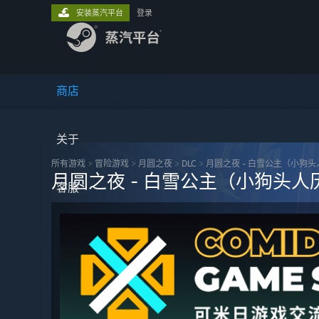
安装蒸汽平台
登录
商店
关于
所有游戏
>
冒险‎游戏
>
月圆之夜
>
DLC
>
月圆之夜 - 白雪公主（小狗
月圆之夜 - 白雪公主（小狗头人
客服