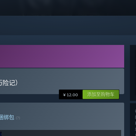
历险记）
添加至购物车
¥ 12.00
捆绑包
(?)