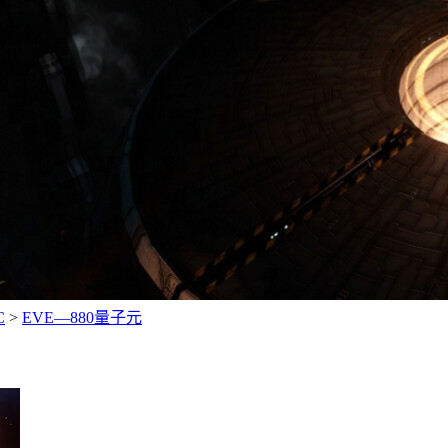
C
>
EVE—880量子元