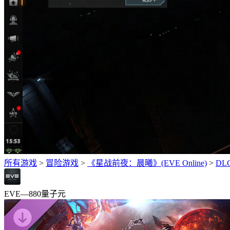
所有游戏
>
冒险‎游戏
>
《星战前夜：晨曦》(EVE Online)
>
DL
EVE—880量子元