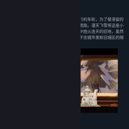
关于此内容
隆冬时节，一场突发的雪崩让列车停下了前行的车轮，为了替滞留的
乘客寻求救援，尼柯踏上了前往威克尔市的道路。漫天飞雪将这座小
城包裹得格外宁静，这座城市曾是尼柯记忆中炮火连天的旧地，虽然
白雪悄无声息地抚平了土地的疮痍，却掩盖不住城市里新旧城区的隔
阂，以及人们在生活洪流中的挣扎。
重逢、回忆与暗流涌动