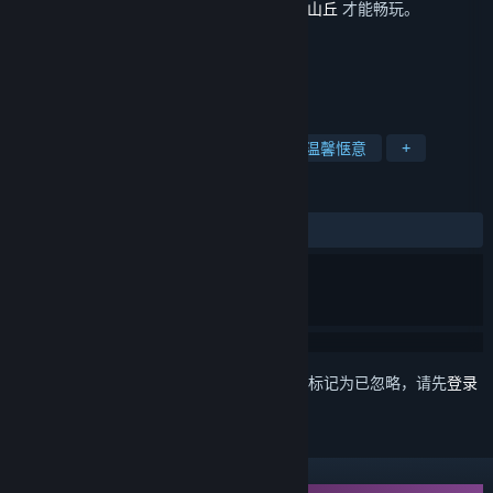
此内容需要在蒸汽平台上拥有基础游戏
落日山丘
才能畅玩。
标签
角色扮演
冒险
彩色
狗
温馨惬意
+
评测
发布至今：
2 篇用户评测
()
想要将此项目添加至您的愿望单、关注它或标记为已忽略，请先
登录