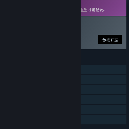
DLC
此内容需要在蒸汽平台上拥有基础游戏
落日山丘
才能畅玩。
下载 落日山丘 - 威克尔篇
免费开玩
功能
单人
DLC
蒸汽平台成就
支持字幕
蒸汽平台云
家庭共享