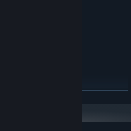
系统需求
最低配置:
Windows 7 (64bit)
操作系统 *:
Intel Core 2 Duo E5200
处理器:
8 GB RAM
内存:
GeForce 9800GTX+ (1GB)
显卡:
10
DIRECTX 版本:
需要 8 GB 可用空间
存储空间:
旧友相见，伴随着一杯温暖的下午茶，往事历历在目，在平静的寒暄
1080p, 16:9 recommended
附注事项:
之下，这座城市正悄然酝酿着一场波及未来的纷争。尼柯寻求救援的
推荐配置:
简单任务，逐渐与故人们的命运交织在一起。那些关于救赎、信念以
Windows 10 (64bit)
操作系统:
及人们在逆境中相互扶持的温暖，将由你亲自去见证。
Intel Core i5
处理器:
16 GB RAM
内存:
GeForce GTX 560
显卡:
展开阅读
11
DIRECTX 版本:
需要 8 GB 可用空间
存储空间:
1080p, 16:9 recommended
附注事项:
2024 年 1 月 1 日（PT）起，蒸汽平台客户端将仅支持 Windows 10 及更新版
*
本。