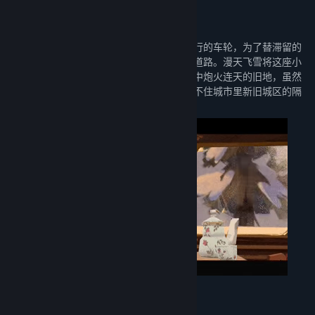
关于此内容
隆冬时节，一场突发的雪崩让列车停下了前行的车轮，为了替滞留的
乘客寻求救援，尼柯踏上了前往威克尔市的道路。漫天飞雪将这座小
城包裹得格外宁静，这座城市曾是尼柯记忆中炮火连天的旧地，虽然
白雪悄无声息地抚平了土地的疮痍，却掩盖不住城市里新旧城区的隔
阂，以及人们在生活洪流中的挣扎。
重逢、回忆与暗流涌动