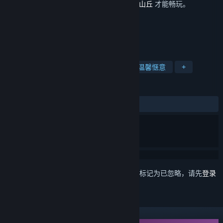
此内容需要在蒸汽平台上拥有基础游戏
落日山丘
才能畅玩。
标签
角色扮演
冒险
彩色
狗
温馨惬意
+
评测
发布至今：
2 篇用户评测
()
想要将此项目添加至您的愿望单、关注它或标记为已忽略，请先
登录