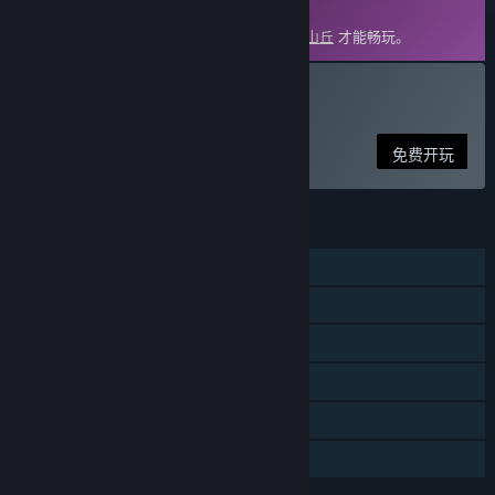
DLC
此内容需要在蒸汽平台上拥有基础游戏
落日山丘
才能畅玩。
下载 落日山丘 - 威克尔篇
免费开玩
功能
单人
DLC
蒸汽平台成就
支持字幕
蒸汽平台云
家庭共享