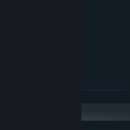
系统需求
最低配置:
Windows 7 (64bit)
操作系统 *:
Intel Core 2 Duo E5200
处理器:
8 GB RAM
内存:
GeForce 9800GTX+ (1GB)
显卡:
10
DIRECTX 版本:
需要 8 GB 可用空间
存储空间:
旧友相见，伴随着一杯温暖的下午茶，往事历历在目，在平静的寒暄
1080p, 16:9 recommended
附注事项:
之下，这座城市正悄然酝酿着一场波及未来的纷争。尼柯寻求救援的
推荐配置:
简单任务，逐渐与故人们的命运交织在一起。那些关于救赎、信念以
Windows 10 (64bit)
操作系统:
及人们在逆境中相互扶持的温暖，将由你亲自去见证。
Intel Core i5
处理器:
16 GB RAM
内存:
GeForce GTX 560
显卡:
展开阅读
11
DIRECTX 版本:
需要 8 GB 可用空间
存储空间:
1080p, 16:9 recommended
附注事项:
2024 年 1 月 1 日（PT）起，蒸汽平台客户端将仅支持 Windows 10 及更新版
*
本。