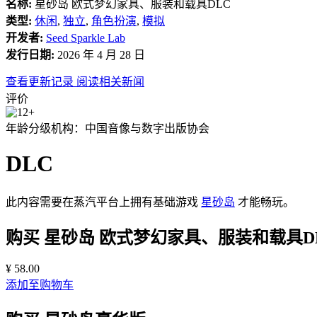
名称:
星砂岛 欧式梦幻家具、服装和载具DLC
类型:
休闲
,
独立
,
角色扮演
,
模拟
开发者:
Seed Sparkle Lab
发行日期:
2026 年 4 月 28 日
查看更新记录
阅读相关新闻
评价
年龄分级机构：中国音像与数字出版协会
DLC
此内容需要在蒸汽平台上拥有基础游戏
星砂岛
才能畅玩。
购买 星砂岛 欧式梦幻家具、服装和载具D
¥ 58.00
添加至购物车