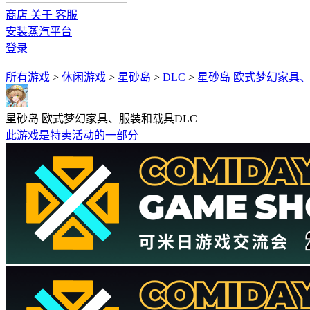
商店
关于
客服
安装蒸汽平台
登录
所有游戏
>
休闲‎游戏
>
星砂岛
>
DLC
>
星砂岛 欧式梦幻家具、
星砂岛 欧式梦幻家具、服装和载具DLC
此游戏是特卖活动的一部分