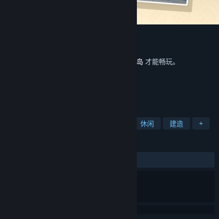
星砂岛 呱呱假日DLC
Seed Sparkle Lab
开发者
此内容需要在蒸汽平台上拥有基础游戏
星砂岛
才能畅玩。
标签
角色扮演
生活模拟
农场模拟
休闲
建造
+
评测
发布至今：
好评
(25 篇中的 100%)