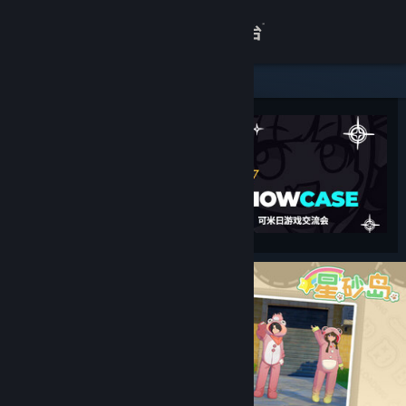
登录
商店
关于
客服
查看桌面版网站