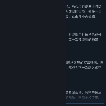
在无尽的硝烟之中，踽踽独行并非唯一的选择。悉心培育诞生于时盐
微光下的萌宠，邂逅稀有个体，让每一次深入虚空的冒险，都多一份
温暖与胜算。更有火炮、随从等多种战备支援，让战斗不再孤独。
【打破成长桎梏，技能流派随心构筑！ 】
面对复杂的战场，没有一成不变的成长轨迹。时能聚合打破角色成长
固定模板，深度挖掘不同时能者的角色特质。每一次技能组的构筑，
都是对战斗可能性的一次探索。
【温馨基地随心造，收拾心情再出发~】
枪林弹雨只是工作，专属基地才是生活~制造风格各异的家具装饰，自
由装扮属于自己的温馨小家，让每一次休憩，都成为下一次驱入虚空
的底气。
【跑酷射击，飞天遁地割草激斗！】
战斗从无既定规则，自由搭配武器技能，构筑专属战法，收割与破局
皆在一念之间。正面强攻还是迂回制胜，你的战场，由你全权主宰。