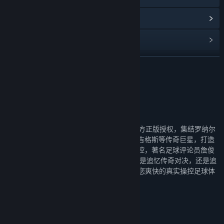
查看更新记录
阅读相关新闻
展开阅读
名称:
最佳球会Online
类型:
动作
,
休闲
,
模拟
,
体育
,
策略
,
免费开玩
发行日期:
2026 年 6 月 10 日
关于此游戏
海量顶级足球IP授权，真实竞技足球游戏
FIFPRO™、曼城、德国、法国、葡萄牙等官方正版授权，集结罗纳尔
迪尼奥、克洛泽、卡福、劳尔、斯科尔斯、吉格斯等传奇巨星，打造
精彩的竞技体验！创新物理引擎带来丝滑操控，著名足球评论员詹俊
倾情献声，为您呈现沉浸的赛场体验！ 无论是追忆传奇对决，还是追
求巅峰竞技，《最佳球会Online》都将带给您爽快的真实操控足球体
验。
精准算法，遥遥领先