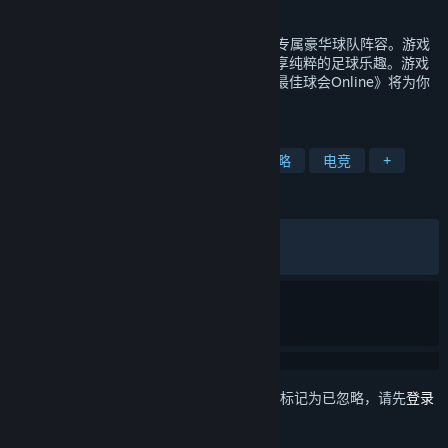
发行日期
2026 年 6 月 10 日
在《最佳球会Online》中，你可以亲手打造专属豪华球队阵容。游戏
门槛低、操作简单易上手，轻松操控即可畅享纯粹的足球乐趣。游戏
活动紧跟赛事资讯，球员动态即时更新，《最佳球会Online》将为你
带来沉浸式的足球游玩体验。
标签
体育
模拟
足球
多人
策略
电竞
+
评测
发布至今：
褒贬不一
(1,002 篇中的 68%)
最近：
褒贬不一
(122 篇中的 59%)
想要将此项目添加至您的愿望单、关注它或标记为已忽略，请先
登录