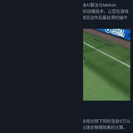
《最佳球会Online》使用全球领先的神经网络AI算法与Motion
Matching运动引擎，配合亚洲范围内最领先的动捕技术，让您在游戏
中体会到最真实的球员脸部细节、最真实的球员动作及最丝滑的操作
体验。
真实赛场，完美模拟
《最佳球会Online》不仅能在比赛中在开启全局光照下同时渲染5万以
上观众的大场景，还将实现逼真的肌肉形变与球衣物理效果的计算，