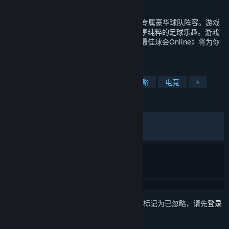
发行日期
2026 年 6 月 10 日
在《最佳球会Online》中，你可以亲手打造专属豪华球队阵容。游戏
门槛低、操作简单易上手，轻松操控即可畅享纯粹的足球乐趣。游戏
活动紧跟赛事资讯，球员动态即时更新，《最佳球会Online》将为你
带来沉浸式的足球游玩体验。
标签
体育
模拟
足球
多人
策略
电竞
+
评测
发布至今：
褒贬不一
(997 篇中的 68%)
最近：
褒贬不一
(125 篇中的 59%)
想要将此项目添加至您的愿望单、关注它或标记为已忽略，请先
登录