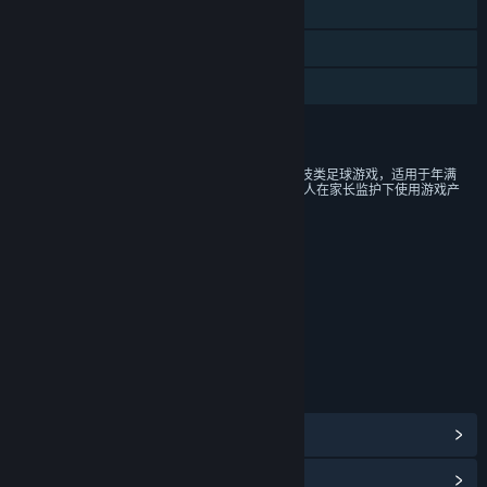
蒸汽平台成就
应用内购买
家庭共享
评价
本游戏是一款多人在线实时体育竞技类足球游戏，适用于年满
12周岁及以上的用户，建议未成年人在家长监护下使用游戏产
品。
包括互动元素
游戏内购买，基于几率的游戏内购买，在线交互
年龄分级机构：中国音像与数字出版协会
链接与信息
查看蒸汽平台成就
(60)
浏览社区中心