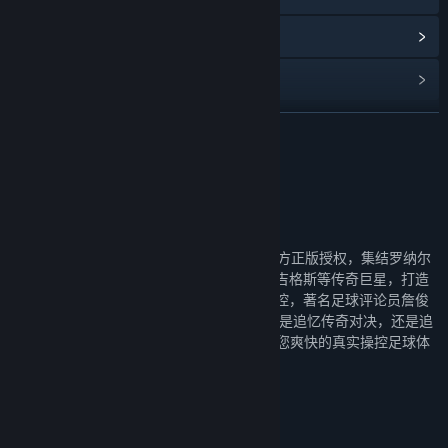
查看更新记录
阅读相关新闻
展开阅读
名称:
最佳球会Online
类型:
动作
,
休闲
,
模拟
,
体育
,
策略
,
免费开玩
发行日期:
2026 年 6 月 10 日
关于此游戏
海量顶级足球IP授权，真实竞技足球游戏
FIFPRO™、曼城、德国、法国、葡萄牙等官方正版授权，集结罗纳尔
迪尼奥、克洛泽、卡福、劳尔、斯科尔斯、吉格斯等传奇巨星，打造
精彩的竞技体验！创新物理引擎带来丝滑操控，著名足球评论员詹俊
倾情献声，为您呈现沉浸的赛场体验！ 无论是追忆传奇对决，还是追
求巅峰竞技，《最佳球会Online》都将带给您爽快的真实操控足球体
验。
精准算法，遥遥领先