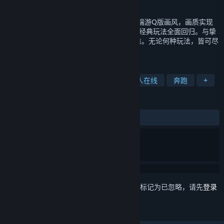
发行日期
2026 年第三季度
《热血江湖：归来》平衡经典与创新，保留端游Q版画风，画质实现
质的飞跃。强化合成、野外PK、正邪大战等经典玩法全面回归。与挚
友并肩争夺BOSS，或摆摊经商赚取稳定收益。无论何种玩法，皆可尽
情展现风采，打造专属于你的江湖传奇！
标签
冒险
动作
角色扮演
大型多人在线
奔跑
+
评测
无用户评测
想要将此项目添加至您的愿望单、关注它或标记为已忽略，请先
登录