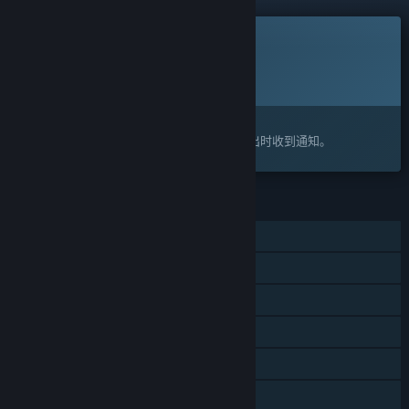
此游戏尚未在蒸汽平台上推出
计划发行日期:
2026 年第三季度
感兴趣吗？
将此游戏添加至您的愿望单，以便在游戏推出时收到通知。
功能
大型多人在线
线上玩家对战
在线合作
跨平台多人
应用内购买
家庭共享