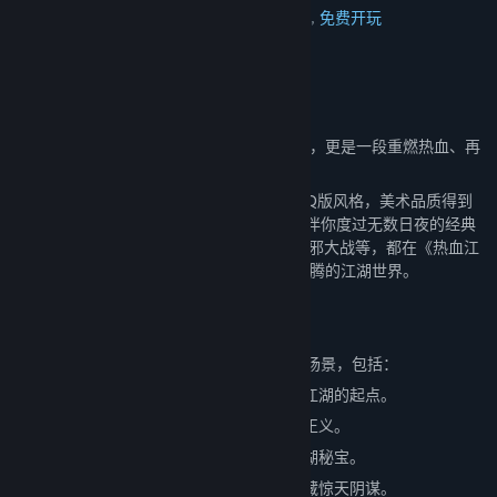
类型:
动作
,
冒险
,
大型多人在线
,
角色扮演
,
免费开玩
发行日期:
2026 年第三季度
关于此游戏
《热血江湖·归来》是经典与创新的完美碰撞，更是一段重燃热血、再
续前缘的江湖传奇！
游戏保留了《热血江湖》端游那令人怀念的Q版风格，美术品质得到
了质的飞跃，八大职业经典还原。那些曾陪伴你度过无数日夜的经典
特色，如强化合成、宠物助战、野外PK、正邪大战等，都在《热血江
湖·归来》中一一重现，带你重回那个热血沸腾的江湖世界。
【游戏特色】
——经典场景与角色还原
游戏高度还原了《热血江湖》原著中的经典场景，包括：
泫渤派——武林正派的核心之地，玩家初入江湖的起点。
神武门——名门正派，高手云集，肩负武林正义。
虎穴谷——危机四伏的险地，隐藏着众多江湖秘宝。
北海冰宫——极寒之境，神秘势力盘踞，暗藏惊天阴谋。