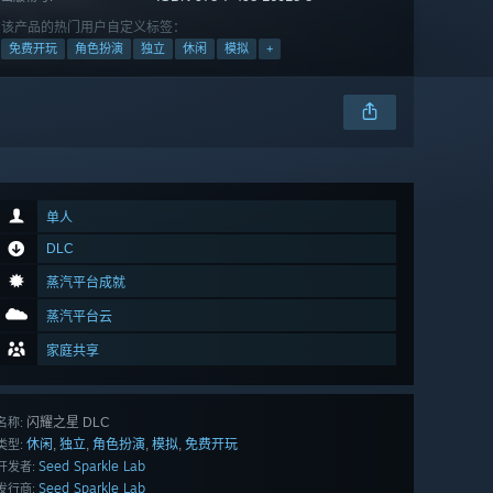
该产品的热门用户自定义标签：
免费开玩
角色扮演
独立
休闲
模拟
+
单人
DLC
蒸汽平台成就
蒸汽平台云
家庭共享
闪耀之星 DLC
名称:
休闲
独立
角色扮演
模拟
免费开玩
,
,
,
,
类型:
Seed Sparkle Lab
开发者:
Seed Sparkle Lab
发行商: