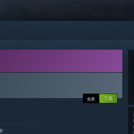
下载
免费
!