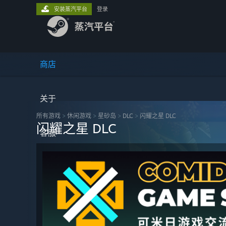
安装蒸汽平台
登录
商店
关于
所有游戏
>
休闲‎游戏
>
星砂岛
>
DLC
>
闪耀之星 DLC
闪耀之星 DLC
客服