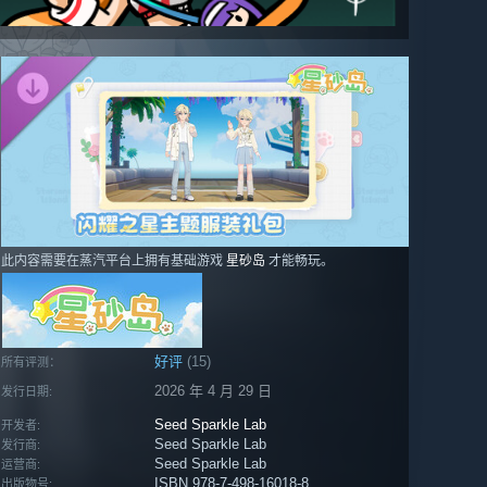
此内容需要在蒸汽平台上拥有基础游戏
星砂岛
才能畅玩。
好评
(15)
所有评测：
2026 年 4 月 29 日
发行日期:
Seed Sparkle Lab
开发者:
Seed Sparkle Lab
发行商:
Seed Sparkle Lab
运营商:
ISBN 978-7-498-16018-8
出版物号: