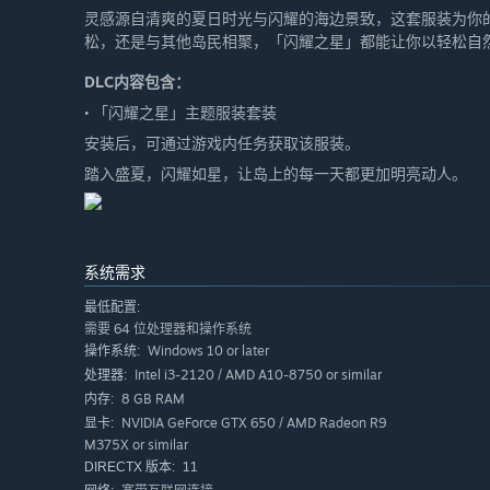
灵感源自清爽的夏日时光与闪耀的海边景致，这套服装为你
松，还是与其他岛民相聚，「闪耀之星」都能让你以轻松自
DLC内容包含：
• 「闪耀之星」主题服装套装
安装后，可通过游戏内任务获取该服装。
踏入盛夏，闪耀如星，让岛上的每一天都更加明亮动人。
系统需求
最低配置:
需要 64 位处理器和操作系统
Windows 10 or later
操作系统:
Intel i3-2120 / AMD A10-8750 or similar
处理器:
8 GB RAM
内存:
NVIDIA GeForce GTX 650 / AMD Radeon R9
显卡:
M375X or similar
11
DIRECTX 版本: