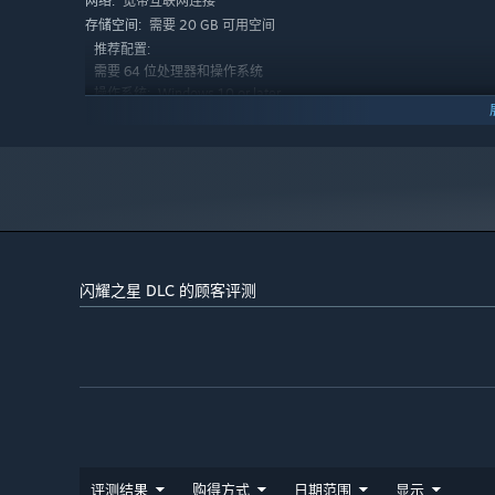
宽带互联网连接
网络:
需要 20 GB 可用空间
存储空间:
推荐配置:
需要 64 位处理器和操作系统
Windows 10 or later
操作系统:
Intel i7-8700K / AMD Ryzen 7 4700G or
处理器:
similar
16 GB RAM
内存:
NVIDIA GeForce RTX 2060 / AMD Radeon RX
显卡:
5700 or similar
11
DIRECTX 版本:
宽带互联网连接
网络:
需要 20 GB 可用空间
存储空间:
闪耀之星 DLC 的顾客评测
评测结果
购得方式
日期范围
显示