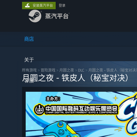
安装蒸汽平台
登录
商店
关于
所有游戏
>
冒险‎游戏
>
月圆之夜
>
DLC
>
月圆之夜 - 铁皮人（秘宝对决
月圆之夜 - 铁皮人（秘宝对决）
客服