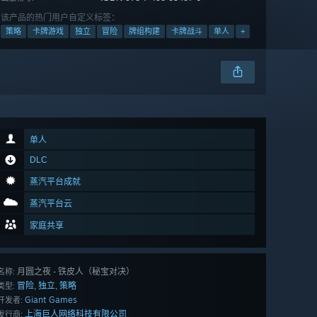
该产品的热门用户自定义标签：
策略
卡牌游戏
独立
冒险
牌组构建
卡牌战斗
单人
+
单人
DLC
蒸汽平台成就
蒸汽平台云
家庭共享
月圆之夜 - 铁皮人（秘宝对决）
名称:
冒险
独立
策略
,
,
类型:
Giant Games
开发者:
上海巨人网络科技有限公司
发行商: